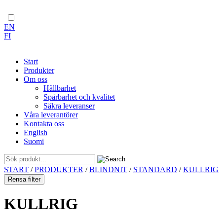
EN
FI
Start
Produkter
Om oss
Hållbarhet
Spårbarhet och kvalitet
Säkra leveranser
Våra leverantörer
Kontakta oss
English
Suomi
Skip
START
/
PRODUKTER
/
BLINDNIT
/
STANDARD
/
KULLRIG
to
Rensa filter
content
KULLRIG