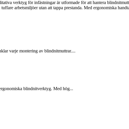
ativa verktyg för infästningar är utformade för att hantera blindnitmutt
även tuffare arbetsmiljöer utan att tappa prestanda. Med ergonomiska hand
lar varje montering av blindnitmuttrar....
h ergonomiska blindnitverktyg. Med hög...