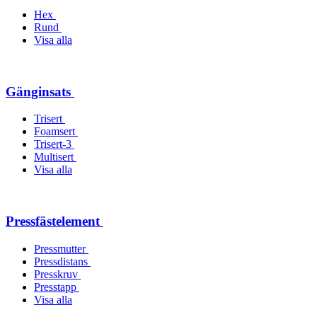
Hex
Rund
Visa alla
Gänginsats
Trisert
Foamsert
Trisert-3
Multisert
Visa alla
Pressfästelement
Pressmutter
Pressdistans
Presskruv
Presstapp
Visa alla