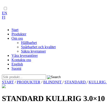
EN
FI
Start
Produkter
Om oss
Hållbarhet
Spårbarhet och kvalitet
Säkra leveranser
Våra leverantörer
Kontakta oss
English
Suomi
Skip
START
/
PRODUKTER
/
BLINDNIT
/
STANDARD
/
KULLRIG
to
content
STANDARD KULLRIG 3.0×10 