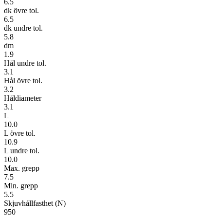
6.5
dk övre tol.
6.5
dk undre tol.
5.8
dm
1.9
Hål undre tol.
3.1
Hål övre tol.
3.2
Håldiameter
3.1
L
10.0
L övre tol.
10.9
L undre tol.
10.0
Max. grepp
7.5
Min. grepp
5.5
Skjuvhållfasthet (N)
950