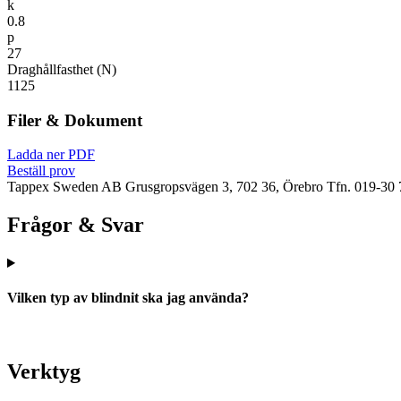
k
0.8
p
27
Draghållfasthet (N)
1125
Filer & Dokument
Ladda ner PDF
Beställ prov
Tappex Sweden AB
Grusgropsvägen 3, 702 36, Örebro
Tfn. 019-30 
Frågor & Svar
Vilken typ av blindnit ska jag använda?
Verktyg