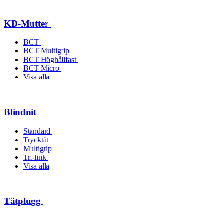
KD-Mutter
BCT
BCT Multigrip
BCT Höghållfast
BCT Micro
Visa alla
Blindnit
Standard
Trycktät
Multigrip
Tri-link
Visa alla
Tätplugg