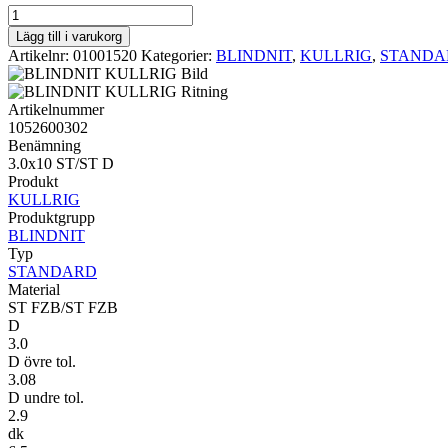
STANDARD
KULLRIG
Lägg till i varukorg
3.0x10
Artikelnr:
01001520
Kategorier:
BLINDNIT
,
KULLRIG
,
STANDA
ST/ST
D
mängd
Artikelnummer
1052600302
Benämning
3.0x10 ST/ST D
Produkt
KULLRIG
Produktgrupp
BLINDNIT
Typ
STANDARD
Material
ST FZB/ST FZB
D
3.0
D övre tol.
3.08
D undre tol.
2.9
dk