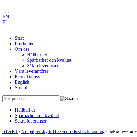
EN
FI
Start
Produkter
Om oss
Hållbarhet
Spårbarhet och kvalitet
Säkra leveranser
Våra leverantörer
Kontakta oss
English
Suomi
Hållbarhet
Spårbarhet och kvalitet
Säkra leveranser
Skip
START
/
Vi hjälper dig till bästa produkt och lösning
/ Säkra leverans
to