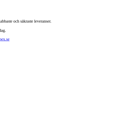
abbaste och säkraste leveranser.
dag.
pex.se