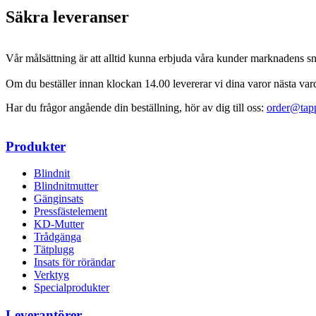
content
Säkra leveranser
Vår målsättning är att alltid kunna erbjuda våra kunder marknadens sn
Om du beställer innan klockan 14.00 levererar vi dina varor nästa var
Har du frågor angående din beställning, hör av dig till oss:
order@tap
Produkter
Blindnit
Blindnitmutter
Gänginsats
Pressfästelement
KD-Mutter
Trådgänga
Tätplugg
Insats för rörändar
Verktyg
Specialprodukter
Leverantörer