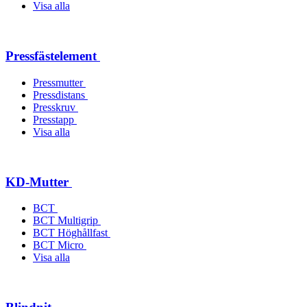
Visa alla
Pressfästelement
Pressmutter
Pressdistans
Presskruv
Presstapp
Visa alla
KD-Mutter
BCT
BCT Multigrip
BCT Höghållfast
BCT Micro
Visa alla