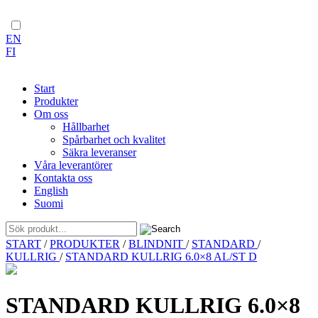
EN
FI
Start
Produkter
Om oss
Hållbarhet
Spårbarhet och kvalitet
Säkra leveranser
Våra leverantörer
Kontakta oss
English
Suomi
Skip
START
/
PRODUKTER
/
BLINDNIT
/
STANDARD
/
to
KULLRIG
/
STANDARD KULLRIG 6.0×8 AL/ST D
content
STANDARD KULLRIG 6.0×8