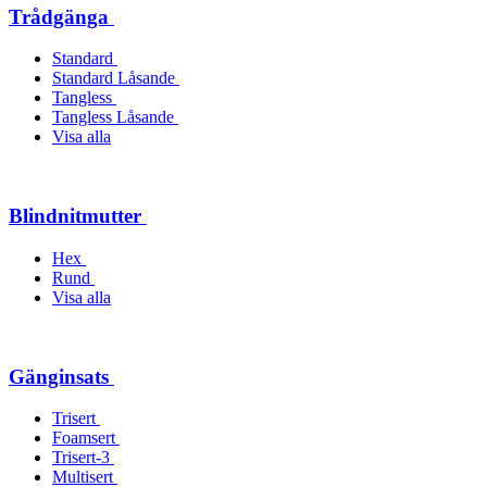
Trådgänga
Standard
Standard Låsande
Tangless
Tangless Låsande
Visa alla
Blindnitmutter
Hex
Rund
Visa alla
Gänginsats
Trisert
Foamsert
Trisert-3
Multisert