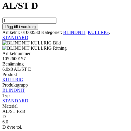
AL/ST D
STANDARD
KULLRIG
Lägg till i varukorg
6.0x8
Artikelnr:
01000580
Kategorier:
BLINDNIT
,
KULLRIG
,
AL/ST
STANDARD
D
mängd
Artikelnummer
1052600157
Benämning
6.0x8 AL/ST D
Produkt
KULLRIG
Produktgrupp
BLINDNIT
Typ
STANDARD
Material
AL/ST FZB
D
6.0
D övre tol.