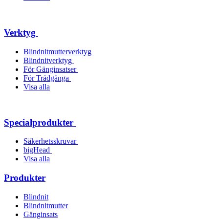
Verktyg
Blindnitmutterverktyg
Blindnitverktyg
För Gänginsatser
För Trådgänga
Visa alla
Specialprodukter
Säkerhetsskruvar
bigHead
Visa alla
Produkter
Blindnit
Blindnitmutter
Gänginsats