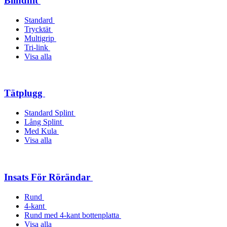
Blindnit
Standard
Trycktät
Multigrip
Tri-link
Visa alla
Tätplugg
Standard Splint
Lång Splint
Med Kula
Visa alla
Insats För Rörändar
Rund
4-kant
Rund med 4-kant bottenplatta
Visa alla