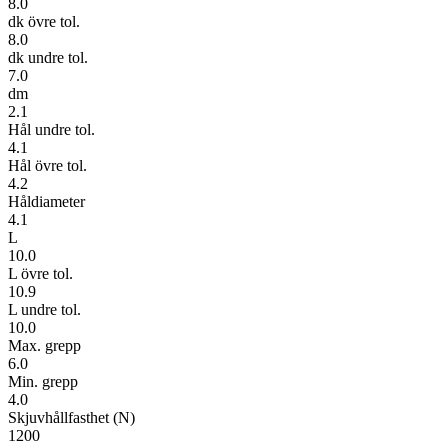
8.0
dk övre tol.
8.0
dk undre tol.
7.0
dm
2.1
Hål undre tol.
4.1
Hål övre tol.
4.2
Håldiameter
4.1
L
10.0
L övre tol.
10.9
L undre tol.
10.0
Max. grepp
6.0
Min. grepp
4.0
Skjuvhållfasthet (N)
1200