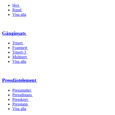
Hex
Rund
Visa alla
Gänginsats
Trisert
Foamsert
Trisert-3
Multisert
Visa alla
Pressfästelement
Pressmutter
Pressdistans
Presskruv
Presstapp
Visa alla