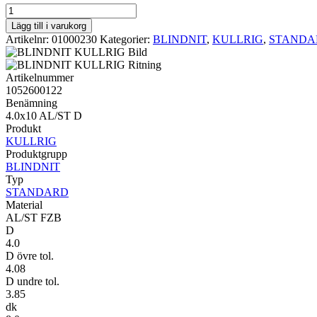
STANDARD
KULLRIG
Lägg till i varukorg
4.0x10
Artikelnr:
01000230
Kategorier:
BLINDNIT
,
KULLRIG
,
STANDA
AL/ST
D
mängd
Artikelnummer
1052600122
Benämning
4.0x10 AL/ST D
Produkt
KULLRIG
Produktgrupp
BLINDNIT
Typ
STANDARD
Material
AL/ST FZB
D
4.0
D övre tol.
4.08
D undre tol.
3.85
dk