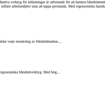
ativa verktyg för infästningar är utformade för att hantera blindnitmutt
även tuffare arbetsmiljöer utan att tappa prestanda. Med ergonomiska hand
lar varje montering av blindnitmuttrar....
h ergonomiska blindnitverktyg. Med hög...