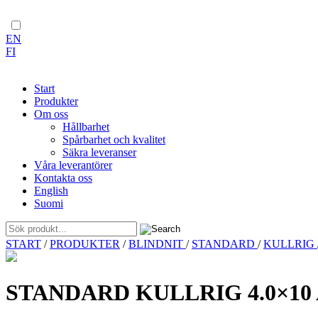
EN
FI
Start
Produkter
Om oss
Hållbarhet
Spårbarhet och kvalitet
Säkra leveranser
Våra leverantörer
Kontakta oss
English
Suomi
Skip
START
/
PRODUKTER
/
BLINDNIT
/
STANDARD
/
KULLRIG
to
content
STANDARD KULLRIG 4.0×10 