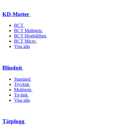
KD-Mutter
BCT
BCT Multigrip
BCT Höghållfast
BCT Micro
Visa alla
Blindnit
Standard
Trycktät
Multigrip
Tri-link
Visa alla
Tätplugg