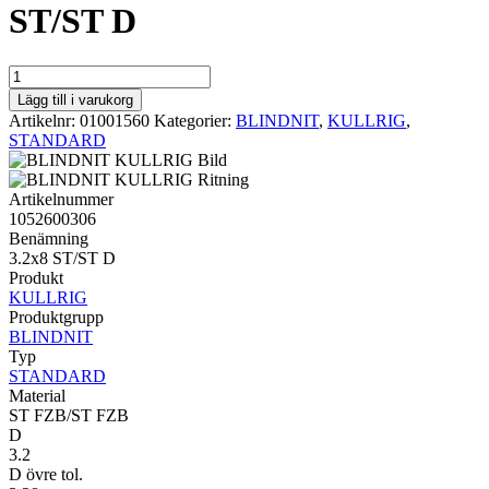
ST/ST D
STANDARD
KULLRIG
Lägg till i varukorg
3.2x8
Artikelnr:
01001560
Kategorier:
BLINDNIT
,
KULLRIG
,
ST/ST
STANDARD
D
mängd
Artikelnummer
1052600306
Benämning
3.2x8 ST/ST D
Produkt
KULLRIG
Produktgrupp
BLINDNIT
Typ
STANDARD
Material
ST FZB/ST FZB
D
3.2
D övre tol.