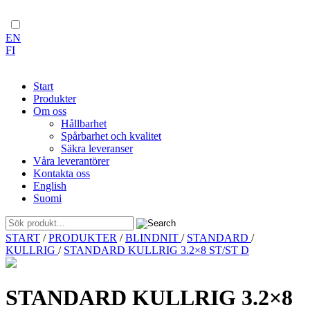
EN
FI
Start
Produkter
Om oss
Hållbarhet
Spårbarhet och kvalitet
Säkra leveranser
Våra leverantörer
Kontakta oss
English
Suomi
Skip
START
/
PRODUKTER
/
BLINDNIT
/
STANDARD
/
to
KULLRIG
/
STANDARD KULLRIG 3.2×8 ST/ST D
content
STANDARD KULLRIG 3.2×8