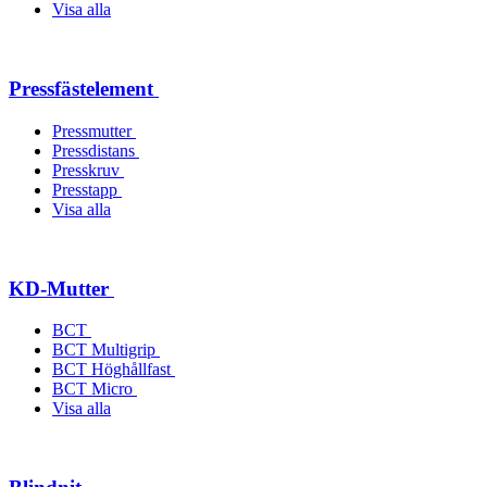
Visa alla
Pressfästelement
Pressmutter
Pressdistans
Presskruv
Presstapp
Visa alla
KD-Mutter
BCT
BCT Multigrip
BCT Höghållfast
BCT Micro
Visa alla