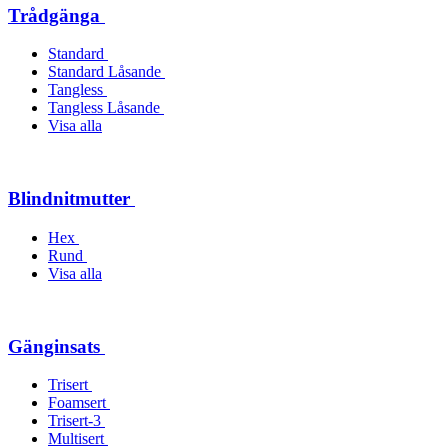
Trådgänga
Standard
Standard Låsande
Tangless
Tangless Låsande
Visa alla
Blindnitmutter
Hex
Rund
Visa alla
Gänginsats
Trisert
Foamsert
Trisert-3
Multisert