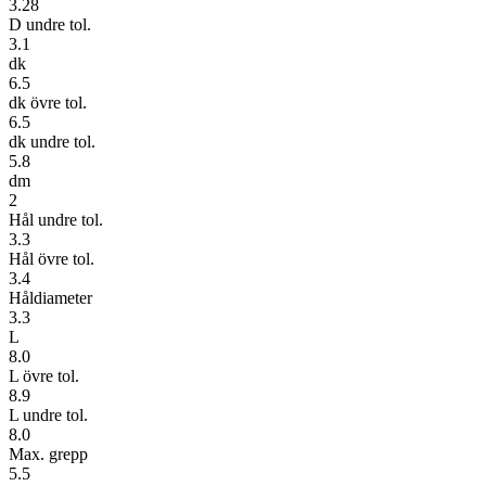
3.28
D undre tol.
3.1
dk
6.5
dk övre tol.
6.5
dk undre tol.
5.8
dm
2
Hål undre tol.
3.3
Hål övre tol.
3.4
Håldiameter
3.3
L
8.0
L övre tol.
8.9
L undre tol.
8.0
Max. grepp
5.5