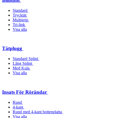
Blindnit
Standard
Trycktät
Multigrip
Tri-link
Visa alla
Tätplugg
Standard Splint
Lång Splint
Med Kula
Visa alla
Insats För Rörändar
Rund
4-kant
Rund med 4-kant bottenplatta
Visa alla