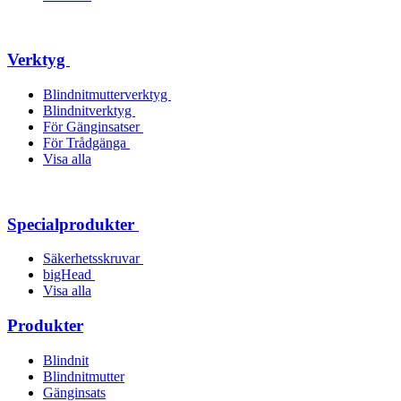
Verktyg
Blindnitmutterverktyg
Blindnitverktyg
För Gänginsatser
För Trådgänga
Visa alla
Specialprodukter
Säkerhetsskruvar
bigHead
Visa alla
Produkter
Blindnit
Blindnitmutter
Gänginsats