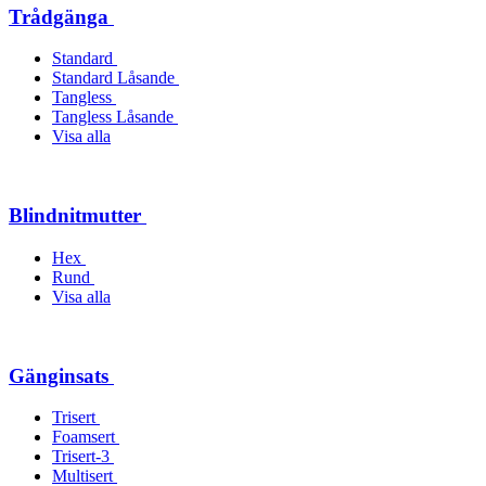
Trådgänga
Standard
Standard Låsande
Tangless
Tangless Låsande
Visa alla
Blindnitmutter
Hex
Rund
Visa alla
Gänginsats
Trisert
Foamsert
Trisert-3
Multisert