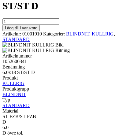
ST/ST D
STANDARD
KULLRIG
Lägg till i varukorg
6.0x18
Artikelnr:
01001910
Kategorier:
BLINDNIT
,
KULLRIG
,
ST/ST
STANDARD
D
mängd
Artikelnummer
1052600341
Benämning
6.0x18 ST/ST D
Produkt
KULLRIG
Produktgrupp
BLINDNIT
Typ
STANDARD
Material
ST FZB/ST FZB
D
6.0
D övre tol.