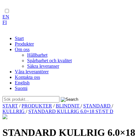
EN
FI
Start
Produkter
Om oss
Hållbarhet
Spårbarhet och kvalitet
Säkra leveranser
Våra leverantörer
Kontakta oss
English
Suomi
Skip
START
/
PRODUKTER
/
BLINDNIT
/
STANDARD
/
to
KULLRIG
/
STANDARD KULLRIG 6.0×18 ST/ST D
content
STANDARD KULLRIG 6.0×18