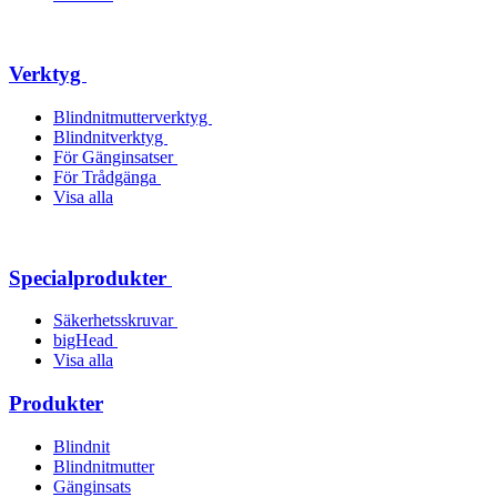
Verktyg
Blindnitmutterverktyg
Blindnitverktyg
För Gänginsatser
För Trådgänga
Visa alla
Specialprodukter
Säkerhetsskruvar
bigHead
Visa alla
Produkter
Blindnit
Blindnitmutter
Gänginsats