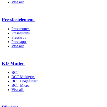
Visa alla
Pressfästelement
Pressmutter
Pressdistans
Presskruv
Presstapp
Visa alla
KD-Mutter
BCT
BCT Multigrip
BCT Höghållfast
BCT Micro
Visa alla