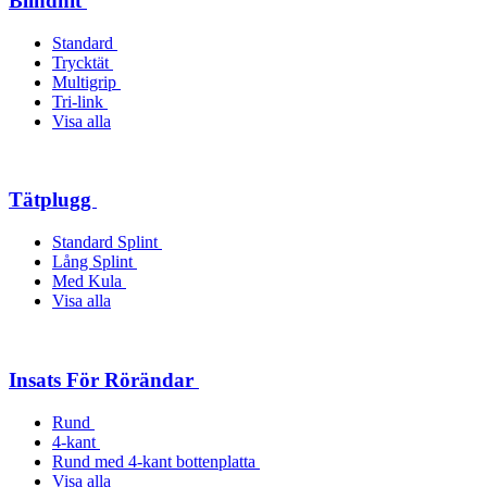
Blindnit
Standard
Trycktät
Multigrip
Tri-link
Visa alla
Tätplugg
Standard Splint
Lång Splint
Med Kula
Visa alla
Insats För Rörändar
Rund
4-kant
Rund med 4-kant bottenplatta
Visa alla