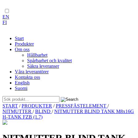
EN
FI
Start
Produkter
Om oss
Hållbarhet
Spårbarhet och kvalitet
Säkra leveranser
Våra leverantörer
Kontakta oss
English
Suomi
Skip
START
/
PRODUKTER
/
PRESSFÄSTELEMENT
/
to
NITMUTTER
/
BLIND
/
NITMUTTER BLIND TANK M8x16G
content
H-TANK FZB (1.7)