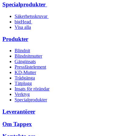
Specialprodukter
Säkerhetsskruvar
bigHead
Visa alla
Produkter
Blindnit
Blindnitmutter
Gänginsats
Pressfästelement
KD-Mutter
Trådgänga
Tätplugg
Insats för rörändar
Verktyg
Specialprodukter
Leverantörer
Om Tappex