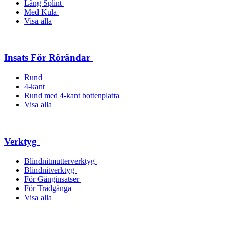
Lång Splint
Med Kula
Visa alla
Insats För Rörändar
Rund
4-kant
Rund med 4-kant bottenplatta
Visa alla
Verktyg
Blindnitmutterverktyg
Blindnitverktyg
För Gänginsatser
För Trådgänga
Visa alla