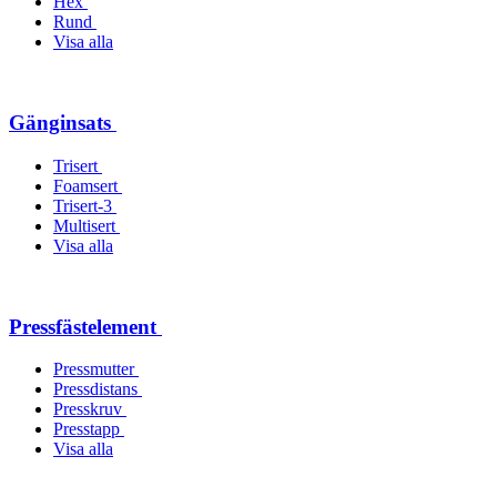
Hex
Rund
Visa alla
Gänginsats
Trisert
Foamsert
Trisert-3
Multisert
Visa alla
Pressfästelement
Pressmutter
Pressdistans
Presskruv
Presstapp
Visa alla