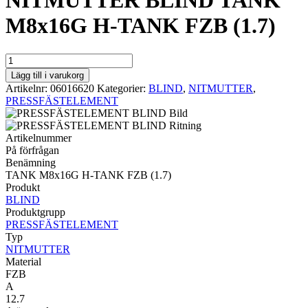
NITMUTTER BLIND TANK
M8x16G H-TANK FZB (1.7)
NITMUTTER
BLIND
Lägg till i varukorg
TANK
Artikelnr:
06016620
Kategorier:
BLIND
,
NITMUTTER
,
M8x16G
PRESSFÄSTELEMENT
H-
TANK
FZB
Artikelnummer
(1.7)
På förfrågan
mängd
Benämning
TANK M8x16G H-TANK FZB (1.7)
Produkt
BLIND
Produktgrupp
PRESSFÄSTELEMENT
Typ
NITMUTTER
Material
FZB
A
12.7