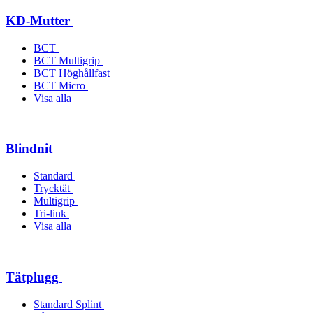
KD-Mutter
BCT
BCT Multigrip
BCT Höghållfast
BCT Micro
Visa alla
Blindnit
Standard
Trycktät
Multigrip
Tri-link
Visa alla
Tätplugg
Standard Splint