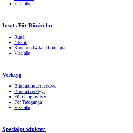
Visa alla
Insats För Rörändar
Rund
4-kant
Rund med 4-kant bottenplatta
Visa alla
Verktyg
Blindnitmutterverktyg
Blindnitverktyg
För Gänginsatser
För Trådgänga
Visa alla
Specialprodukter