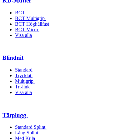
KD-Mutter
BCT
BCT Multigrip
BCT Höghållfast
BCT Micro
Visa alla
Blindnit
Standard
Trycktät
Multigrip
Tri-link
Visa alla
Tätplugg
Standard Splint
Lång Splint
Med Kula