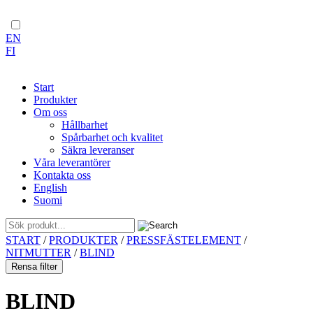
EN
FI
Start
Produkter
Om oss
Hållbarhet
Spårbarhet och kvalitet
Säkra leveranser
Våra leverantörer
Kontakta oss
English
Suomi
Skip
START
/
PRODUKTER
/
PRESSFÄSTELEMENT
/
to
NITMUTTER
/
BLIND
content
Rensa filter
BLIND