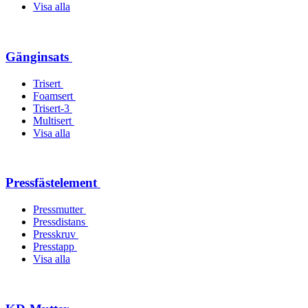
Visa alla
Gänginsats
Trisert
Foamsert
Trisert-3
Multisert
Visa alla
Pressfästelement
Pressmutter
Pressdistans
Presskruv
Presstapp
Visa alla