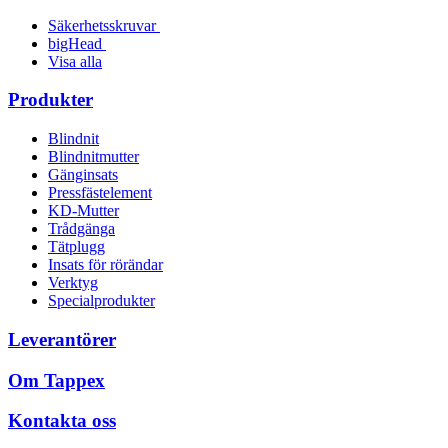
Säkerhetsskruvar
bigHead
Visa alla
Produkter
Blindnit
Blindnitmutter
Gänginsats
Pressfästelement
KD-Mutter
Trådgänga
Tätplugg
Insats för rörändar
Verktyg
Specialprodukter
Leverantörer
Om Tappex
Kontakta oss