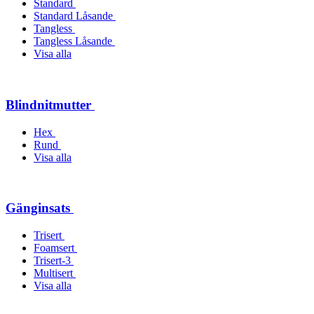
Standard
Standard Låsande
Tangless
Tangless Låsande
Visa alla
Blindnitmutter
Hex
Rund
Visa alla
Gänginsats
Trisert
Foamsert
Trisert-3
Multisert
Visa alla