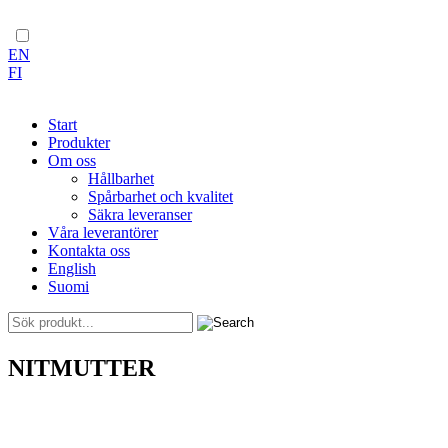
EN
FI
Start
Produkter
Om oss
Hållbarhet
Spårbarhet och kvalitet
Säkra leveranser
Våra leverantörer
Kontakta oss
English
Suomi
Skip
NITMUTTER
to
content