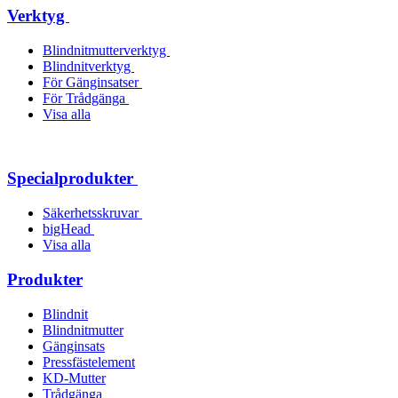
Verktyg
Blindnitmutterverktyg
Blindnitverktyg
För Gänginsatser
För Trådgänga
Visa alla
Specialprodukter
Säkerhetsskruvar
bigHead
Visa alla
Produkter
Blindnit
Blindnitmutter
Gänginsats
Pressfästelement
KD-Mutter
Trådgänga