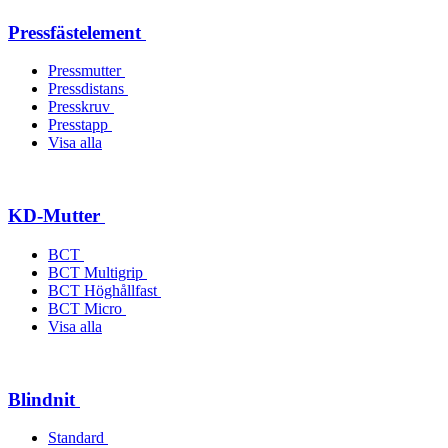
Pressfästelement
Pressmutter
Pressdistans
Presskruv
Presstapp
Visa alla
KD-Mutter
BCT
BCT Multigrip
BCT Höghållfast
BCT Micro
Visa alla
Blindnit
Standard