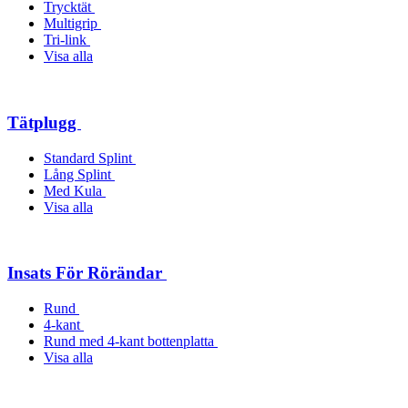
Trycktät
Multigrip
Tri-link
Visa alla
Tätplugg
Standard Splint
Lång Splint
Med Kula
Visa alla
Insats För Rörändar
Rund
4-kant
Rund med 4-kant bottenplatta
Visa alla