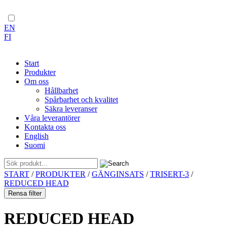
EN
FI
Start
Produkter
Om oss
Hållbarhet
Spårbarhet och kvalitet
Säkra leveranser
Våra leverantörer
Kontakta oss
English
Suomi
Skip
START
/
PRODUKTER
/
GÄNGINSATS
/
TRISERT-3
/
to
REDUCED HEAD
content
Rensa filter
REDUCED HEAD