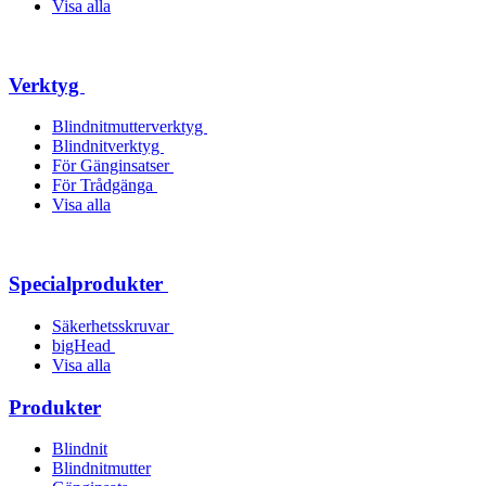
Visa alla
Verktyg
Blindnitmutterverktyg
Blindnitverktyg
För Gänginsatser
För Trådgänga
Visa alla
Specialprodukter
Säkerhetsskruvar
bigHead
Visa alla
Produkter
Blindnit
Blindnitmutter