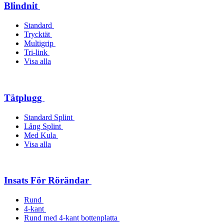
Blindnit
Standard
Trycktät
Multigrip
Tri-link
Visa alla
Tätplugg
Standard Splint
Lång Splint
Med Kula
Visa alla
Insats För Rörändar
Rund
4-kant
Rund med 4-kant bottenplatta