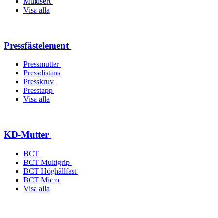
Multisert
Visa alla
Pressfästelement
Pressmutter
Pressdistans
Presskruv
Presstapp
Visa alla
KD-Mutter
BCT
BCT Multigrip
BCT Höghållfast
BCT Micro
Visa alla