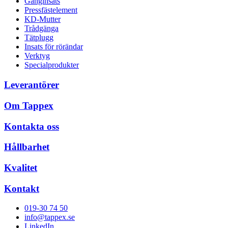
Gänginsats
Pressfästelement
KD-Mutter
Trådgänga
Tätplugg
Insats för rörändar
Verktyg
Specialprodukter
Leverantörer
Om Tappex
Kontakta oss
Hållbarhet
Kvalitet
Kontakt
019-30 74 50
info@tappex.se
LinkedIn