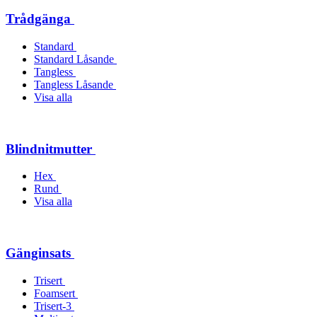
Trådgänga
Standard
Standard Låsande
Tangless
Tangless Låsande
Visa alla
Blindnitmutter
Hex
Rund
Visa alla
Gänginsats
Trisert
Foamsert
Trisert-3