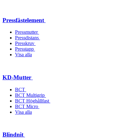
Pressfästelement
Pressmutter
Pressdistans
Presskruv
Presstapp
Visa alla
KD-Mutter
BCT
BCT Multigrip
BCT Höghållfast
BCT Micro
Visa alla
Blindnit