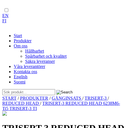
EN
FI
Start
Produkter
Om oss
Hållbarhet
Spårbarhet och kvalitet
Säkra leveranser
Våra leverantörer
Kontakta oss
English
Suomi
Skip
START
/
PRODUKTER
/
GÄNGINSATS
/
TRISERT-3
/
to
REDUCED HEAD
/
TRISERT-3 REDUCED HEAD 6238M6-
content
Ti5 TRISERT-3 TI