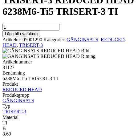
TRISERT-3 REDUCED HEAD
6238M6-Ti5 TRISERT-3 TI
TRISERT-
3
Lägg till i varukorg
REDUCED
Artikelnr:
05001290
Kategorier:
GÄNGINSATS
,
REDUCED
HEAD
HEAD
,
TRISERT-3
6238M6-
Ti5
TRISERT-
Artikelnummer
3
81127
TI
Benämning
mängd
6238M6-Ti5 TRISERT-3 TI
Produkt
REDUCED HEAD
Produktgrupp
GÄNGINSATS
Typ
TRISERT-3
Material
TI
B
8.69