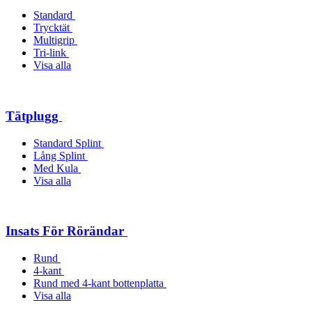
Standard
Trycktät
Multigrip
Tri-link
Visa alla
Tätplugg
Standard Splint
Lång Splint
Med Kula
Visa alla
Insats För Rörändar
Rund
4-kant
Rund med 4-kant bottenplatta
Visa alla