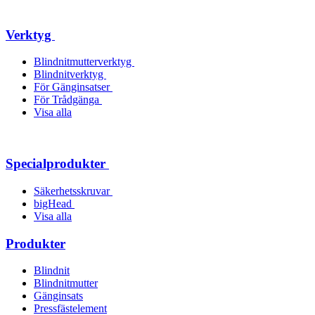
Verktyg
Blindnitmutterverktyg
Blindnitverktyg
För Gänginsatser
För Trådgänga
Visa alla
Specialprodukter
Säkerhetsskruvar
bigHead
Visa alla
Produkter
Blindnit
Blindnitmutter
Gänginsats
Pressfästelement