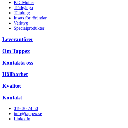
KD-Mutter
Trådgänga
Tätplugg
Insats för rörändar
Verktyg
Specialprodukter
Leverantörer
Om Tappex
Kontakta oss
Hållbarhet
Kvalitet
Kontakt
019-30 74 50
info@tappex.se
LinkedIn