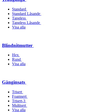
Standard
Standard Låsande
Tangless
Tangless Låsande
Visa alla
Blindnitmutter
Hex
Rund
Visa alla
Gänginsats
Trisert
Foamsert
Trisert-3
Multisert
Visa alla