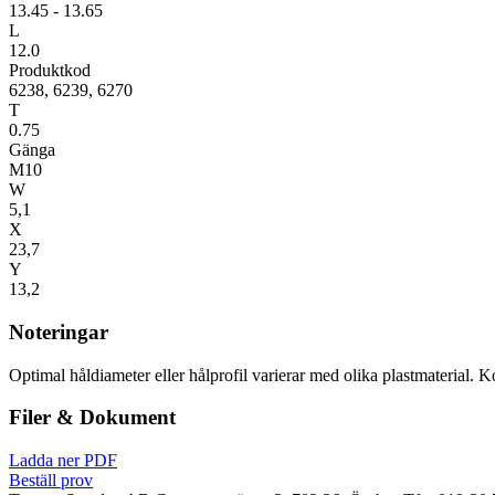
13.45 - 13.65
L
12.0
Produktkod
6238, 6239, 6270
T
0.75
Gänga
M10
W
5,1
X
23,7
Y
13,2
Noteringar
Optimal håldiameter eller hålprofil varierar med olika plastmaterial. K
Filer & Dokument
Ladda ner PDF
Beställ prov