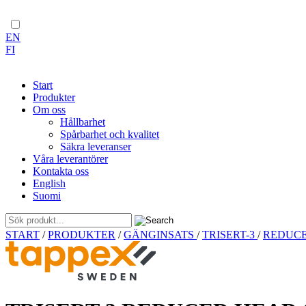
EN
FI
Start
Produkter
Om oss
Hållbarhet
Spårbarhet och kvalitet
Säkra leveranser
Våra leverantörer
Kontakta oss
English
Suomi
Skip
START
/
PRODUKTER
/
GÄNGINSATS
/
TRISERT-3
/
REDUC
to
content