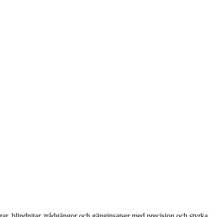
rar, blindnitar, trådgängor och gänginsatser med precision och styrka.