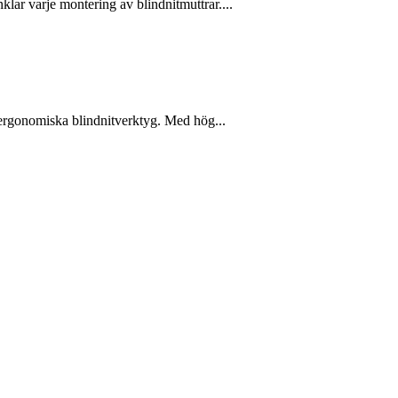
lar varje montering av blindnitmuttrar....
h ergonomiska blindnitverktyg. Med hög...