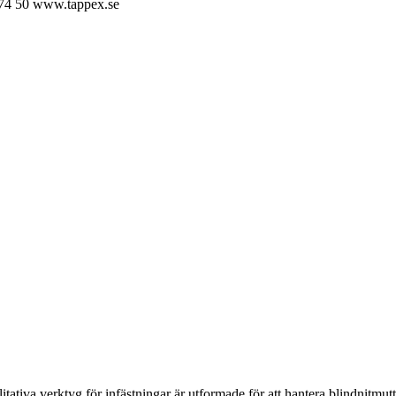
74 50
www.tappex.se
ativa verktyg för infästningar är utformade för att hantera blindnitmutt