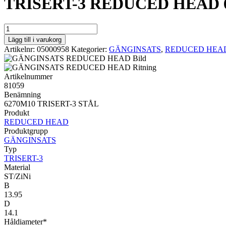
TRISERT-3 REDUCED HEAD 6
TRISERT-
3
Lägg till i varukorg
REDUCED
Artikelnr:
05000958
Kategorier:
GÄNGINSATS
,
REDUCED HEA
HEAD
6270M10
TRISERT-
Artikelnummer
3
81059
STÅL
Benämning
mängd
6270M10 TRISERT-3 STÅL
Produkt
REDUCED HEAD
Produktgrupp
GÄNGINSATS
Typ
TRISERT-3
Material
ST/ZiNi
B
13.95
D
14.1
Håldiameter*