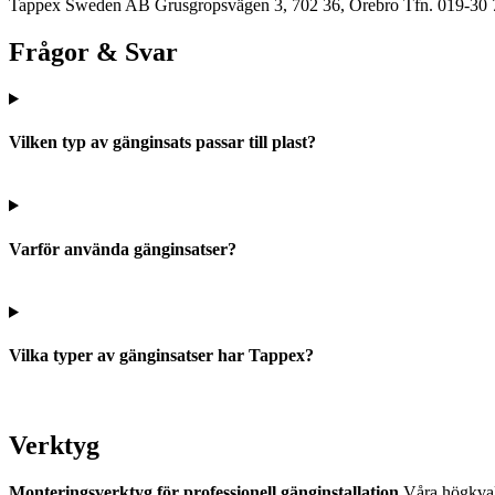
Tappex Sweden AB
Grusgropsvägen 3, 702 36, Örebro
Tfn. 019-30 
Frågor & Svar
Vilken typ av gänginsats passar till plast?
Varför använda gänginsatser?
Vilka typer av gänginsatser har Tappex?
Verktyg
Monteringsverktyg för professionell gänginstallation
Våra högkvalit