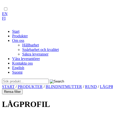
EN
FI
Start
Produkter
Om oss
Hållbarhet
Spårbarhet och kvalitet
Säkra leveranser
Våra leverantörer
Kontakta oss
English
Suomi
Skip
START
/
PRODUKTER
/
BLINDNITMUTTER
/
RUND
/
LÅGPR
to
Rensa filter
content
LÅGPROFIL