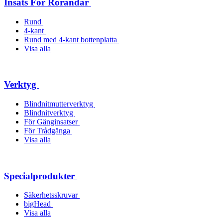
Insats För Rörändar
Rund
4-kant
Rund med 4-kant bottenplatta
Visa alla
Verktyg
Blindnitmutterverktyg
Blindnitverktyg
För Gänginsatser
För Trådgänga
Visa alla
Specialprodukter
Säkerhetsskruvar
bigHead
Visa alla