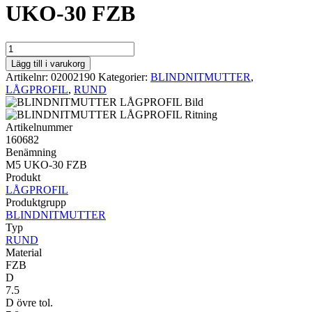
UKO-30 FZB
RUND
LÅGPROFIL
Lägg till i varukorg
M5
Artikelnr:
02002190
Kategorier:
BLINDNITMUTTER
,
UKO-
LÅGPROFIL
,
RUND
30
FZB
mängd
Artikelnummer
160682
Benämning
M5 UKO-30 FZB
Produkt
LÅGPROFIL
Produktgrupp
BLINDNITMUTTER
Typ
RUND
Material
FZB
D
7.5
D övre tol.