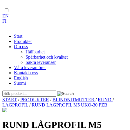
EN
FI
Start
Produkter
Om oss
Hållbarhet
Spårbarhet och kvalitet
Säkra leveranser
Våra leverantörer
Kontakta oss
English
Suomi
Skip
START
/
PRODUKTER
/
BLINDNITMUTTER
/
RUND
/
to
LÅGPROFIL
/
RUND LÅGPROFIL M5 UKO-30 FZB
content
RUND LÅGPROFIL M5