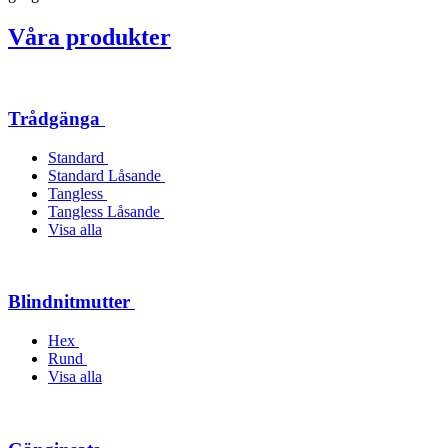
Våra produkter
Trådgänga
Standard
Standard Låsande
Tangless
Tangless Låsande
Visa alla
Blindnitmutter
Hex
Rund
Visa alla