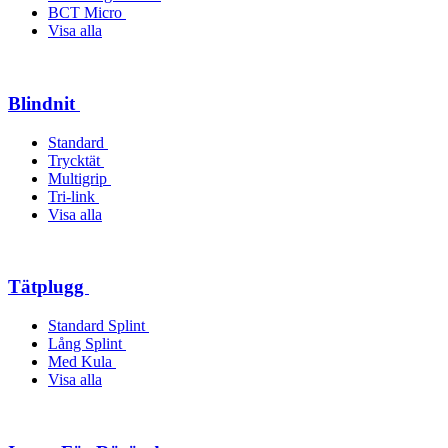
BCT Micro
Visa alla
Blindnit
Standard
Trycktät
Multigrip
Tri-link
Visa alla
Tätplugg
Standard Splint
Lång Splint
Med Kula
Visa alla