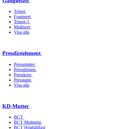
Gänginsats
Trisert
Foamsert
Trisert-3
Multisert
Visa alla
Pressfästelement
Pressmutter
Pressdistans
Presskruv
Presstapp
Visa alla
KD-Mutter
BCT
BCT Multigrip
BCT Höghållfast