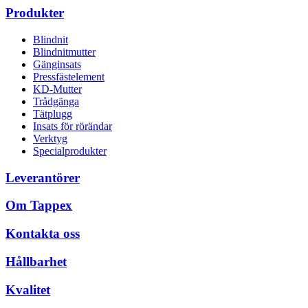
Produkter
Blindnit
Blindnitmutter
Gänginsats
Pressfästelement
KD-Mutter
Trådgänga
Tätplugg
Insats för rörändar
Verktyg
Specialprodukter
Leverantörer
Om Tappex
Kontakta oss
Hållbarhet
Kvalitet