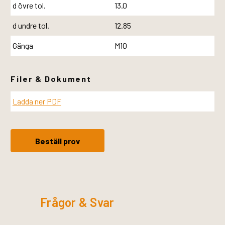
d övre tol.
13.0
d undre tol.
12.85
Gänga
M10
Filer & Dokument
Ladda ner PDF
Beställ prov
Frågor & Svar