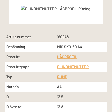
Artikelnummer
160948
Benämning
M10 SKO-60 A4
Produkt
LÅGPROFIL
Produktgrupp
BLINDNITMUTTER
Typ
RUND
Material
A4
D
13.5
D övre tol.
13.8