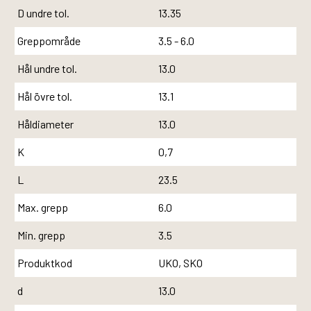
D undre tol.
13.35
Greppområde
3.5 - 6.0
Hål undre tol.
13.0
Hål övre tol.
13.1
Håldiameter
13.0
K
0,7
L
23.5
Max. grepp
6.0
Min. grepp
3.5
Produktkod
UKO, SKO
d
13.0