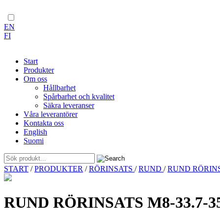
EN
FI
Start
Produkter
Om oss
Hållbarhet
Spårbarhet och kvalitet
Säkra leveranser
Våra leverantörer
Kontakta oss
English
Suomi
Skip
START
/
PRODUKTER
/
RÖRINSATS
/
RUND
/
RUND RÖRINSA
to
content
RUND RÖRINSATS M8-33.7-35