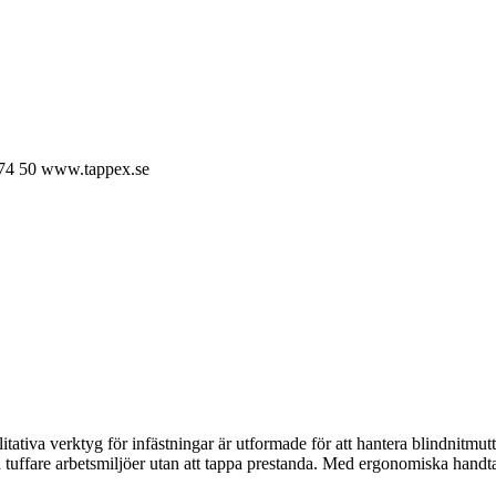
74 50
www.tappex.se
ativa verktyg för infästningar är utformade för att hantera blindnitmutt
även tuffare arbetsmiljöer utan att tappa prestanda. Med ergonomiska hand