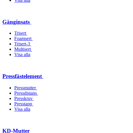
Visa alla
Gänginsats
Trisert
Foamsert
Trisert-3
Multisert
Visa alla
Pressfästelement
Pressmutter
Pressdistans
Presskruv
Presstapp
Visa alla
KD-Mutter