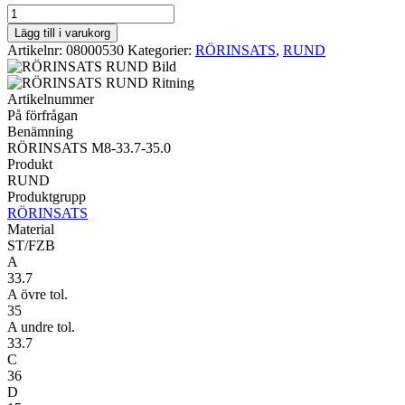
RUND
RÖRINSATS
Lägg till i varukorg
M8-
Artikelnr:
08000530
Kategorier:
RÖRINSATS
,
RUND
33.7-
35.0
mängd
Artikelnummer
På förfrågan
Benämning
RÖRINSATS M8-33.7-35.0
Produkt
RUND
Produktgrupp
RÖRINSATS
Material
ST/FZB
A
33.7
A övre tol.
35
A undre tol.
33.7
C
36
D