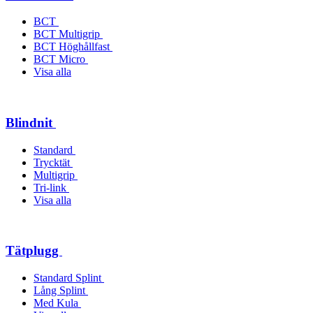
BCT
BCT Multigrip
BCT Höghållfast
BCT Micro
Visa alla
Blindnit
Standard
Trycktät
Multigrip
Tri-link
Visa alla
Tätplugg
Standard Splint
Lång Splint
Med Kula