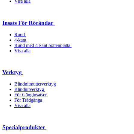
Visa alla
Insats För Rörändar
Rund
4-kant
Rund med 4-kant bottenplatta
Visa alla
Verktyg
Blindnitmutterverktyg
Blindnitverktyg
För Gänginsatser
För Trådgänga
Visa alla
Specialprodukter