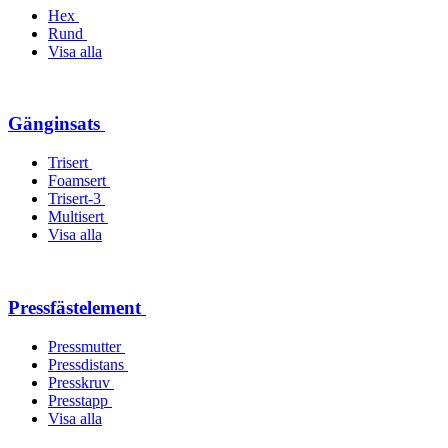
Hex
Rund
Visa alla
Gänginsats
Trisert
Foamsert
Trisert-3
Multisert
Visa alla
Pressfästelement
Pressmutter
Pressdistans
Presskruv
Presstapp
Visa alla