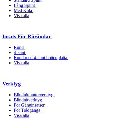
Standard Splint
Lång Splint
Med Kula
Visa alla
Insats För Rörändar
Rund
4-kant
Rund med 4-kant bottenplatta
Visa alla
Verktyg
Blindnitmutterverktyg
Blindnitverktyg
För Gänginsatser
För Trådgänga
Visa alla