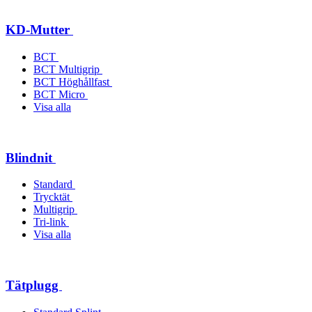
KD-Mutter
BCT
BCT Multigrip
BCT Höghållfast
BCT Micro
Visa alla
Blindnit
Standard
Trycktät
Multigrip
Tri-link
Visa alla
Tätplugg