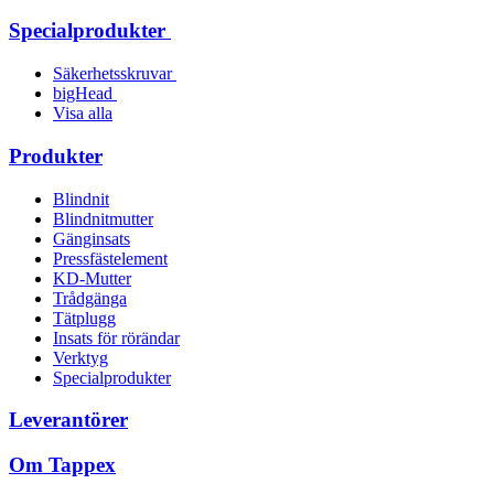
Specialprodukter
Säkerhetsskruvar
bigHead
Visa alla
Produkter
Blindnit
Blindnitmutter
Gänginsats
Pressfästelement
KD-Mutter
Trådgänga
Tätplugg
Insats för rörändar
Verktyg
Specialprodukter
Leverantörer
Om Tappex