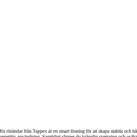
 för rörändar från Tappex är en smart lösning för att skapa stabila och 
repetitiv användning. Samtidigt slipper du krånglig svetsning och osäkr