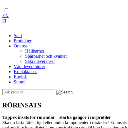
EN
FI
Start
Produkter
Om oss
Hållbarhet
Spårbarhet och kvalitet
Säkra leveranser
Våra leverantörer
Kontakta oss
English
Suomi
Skip
RÖRINSATS
to
content
Tappex insats för rörändar – starka gängor i rörprofiler
Ska du fästa fötter, hjul eller andra komponenter i rörändar? En insats
mekanisk och resultatet är en konstruktion som tål hög belastning och 