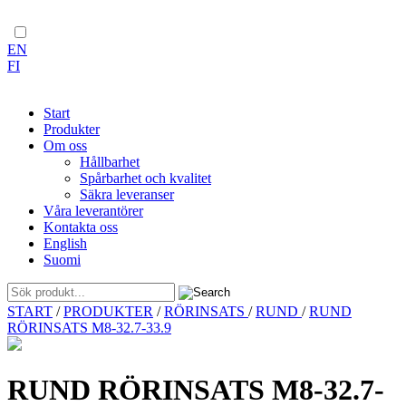
EN
FI
Start
Produkter
Om oss
Hållbarhet
Spårbarhet och kvalitet
Säkra leveranser
Våra leverantörer
Kontakta oss
English
Suomi
Skip
START
/
PRODUKTER
/
RÖRINSATS
/
RUND
/
RUND
to
RÖRINSATS M8-32.7-33.9
content
RUND RÖRINSATS M8-32.7-