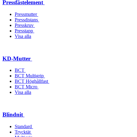
Pressfästelement
Pressmutter
Pressdistans
Presskruv
Presstapp
Visa alla
KD-Mutter
BCT
BCT Multigrip
BCT Höghållfast
BCT Micro
Visa alla
Blindnit
Standard
Trycktät