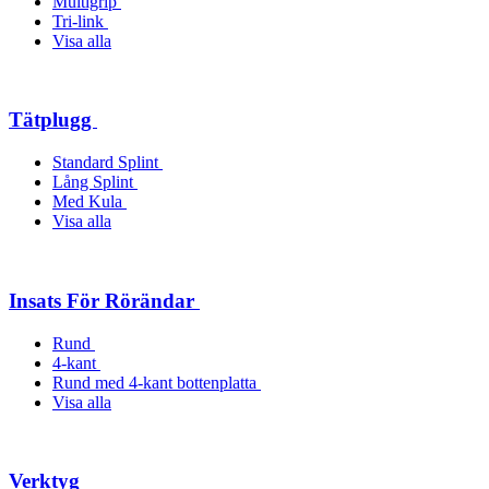
Multigrip
Tri-link
Visa alla
Tätplugg
Standard Splint
Lång Splint
Med Kula
Visa alla
Insats För Rörändar
Rund
4-kant
Rund med 4-kant bottenplatta
Visa alla
Verktyg