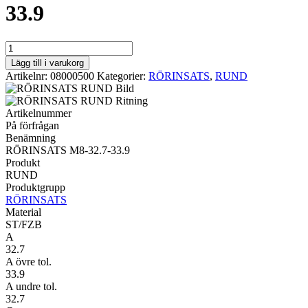
33.9
RUND
RÖRINSATS
Lägg till i varukorg
M8-
Artikelnr:
08000500
Kategorier:
RÖRINSATS
,
RUND
32.7-
33.9
mängd
Artikelnummer
På förfrågan
Benämning
RÖRINSATS M8-32.7-33.9
Produkt
RUND
Produktgrupp
RÖRINSATS
Material
ST/FZB
A
32.7
A övre tol.
33.9
A undre tol.
32.7