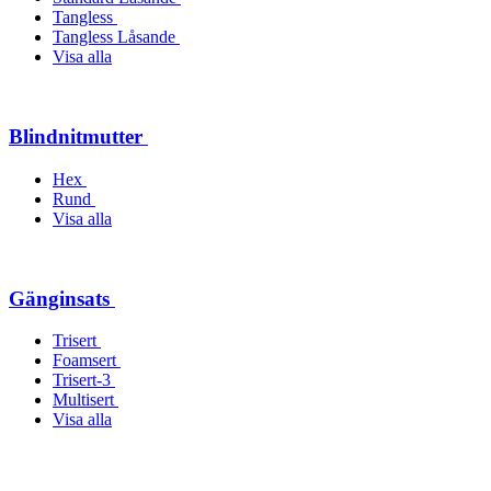
Tangless
Tangless Låsande
Visa alla
Blindnitmutter
Hex
Rund
Visa alla
Gänginsats
Trisert
Foamsert
Trisert-3
Multisert
Visa alla