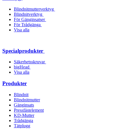
Blindnitmutterverktyg
Blindnitverktyg
För Gänginsatser
För Trådgänga
Visa alla
Specialprodukter
Säkerhetsskruvar
bigHead
Visa alla
Produkter
Blindnit
Blindnitmutter
Gänginsats
Pressfästelement
KD-Mutter
Trådgänga
Tätplugg