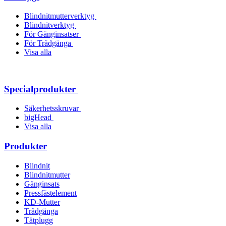
Blindnitmutterverktyg
Blindnitverktyg
För Gänginsatser
För Trådgänga
Visa alla
Specialprodukter
Säkerhetsskruvar
bigHead
Visa alla
Produkter
Blindnit
Blindnitmutter
Gänginsats
Pressfästelement
KD-Mutter
Trådgänga
Tätplugg