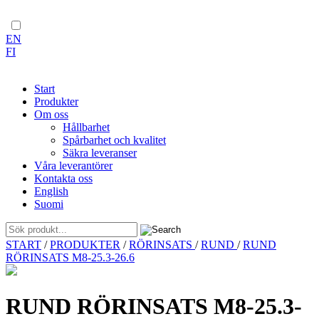
EN
FI
Start
Produkter
Om oss
Hållbarhet
Spårbarhet och kvalitet
Säkra leveranser
Våra leverantörer
Kontakta oss
English
Suomi
Skip
START
/
PRODUKTER
/
RÖRINSATS
/
RUND
/
RUND
to
RÖRINSATS M8-25.3-26.6
content
RUND RÖRINSATS M8-25.3-