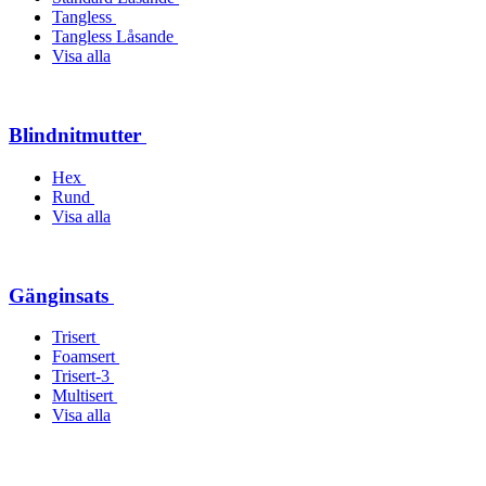
Tangless
Tangless Låsande
Visa alla
Blindnitmutter
Hex
Rund
Visa alla
Gänginsats
Trisert
Foamsert
Trisert-3
Multisert
Visa alla