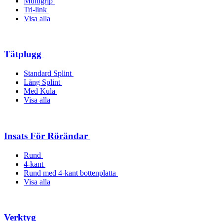
Multigrip
Tri-link
Visa alla
Tätplugg
Standard Splint
Lång Splint
Med Kula
Visa alla
Insats För Rörändar
Rund
4-kant
Rund med 4-kant bottenplatta
Visa alla
Verktyg