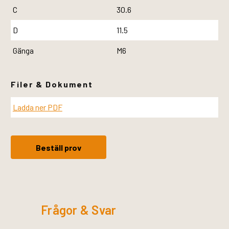
C
30.6
D
11.5
Gänga
M6
Filer & Dokument
Ladda ner PDF
Beställ prov
Frågor & Svar