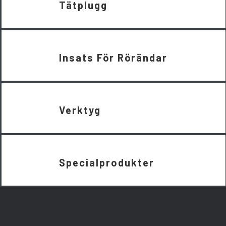
Tätplugg
Insats För Rörändar
Verktyg
Specialprodukter