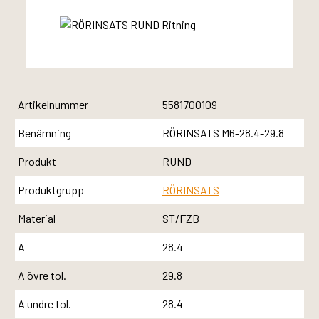
Artikelnummer
5581700109
Benämning
RÖRINSATS M6-28.4-29.8
Produkt
RUND
Produktgrupp
RÖRINSATS
Material
ST/FZB
A
28.4
A övre tol.
29.8
A undre tol.
28.4