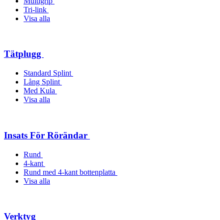
Multigrip
Tri-link
Visa alla
Tätplugg
Standard Splint
Lång Splint
Med Kula
Visa alla
Insats För Rörändar
Rund
4-kant
Rund med 4-kant bottenplatta
Visa alla
Verktyg