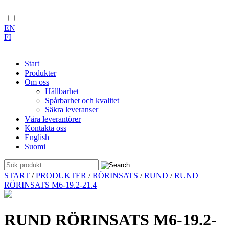
EN
FI
Start
Produkter
Om oss
Hållbarhet
Spårbarhet och kvalitet
Säkra leveranser
Våra leverantörer
Kontakta oss
English
Suomi
Skip
START
/
PRODUKTER
/
RÖRINSATS
/
RUND
/
RUND
to
RÖRINSATS M6-19.2-21.4
content
RUND RÖRINSATS M6-19.2-