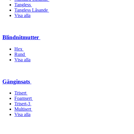
Tangless
Tangless Låsande
Visa alla
Blindnitmutter
Hex
Rund
Visa alla
Gänginsats
Trisert
Foamsert
Trisert-3
Multisert
Visa alla