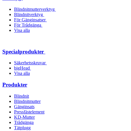
Blindnitmutterverktyg
Blindnitverktyg
För Gänginsatser
För Trådgänga
Visa alla
Specialprodukter
Säkerhetsskruvar
bigHead
Visa alla
Produkter
Blindnit
Blindnitmutter
Gänginsats
Pressfästelement
KD-Mutter
Trådgänga
Tätplugg