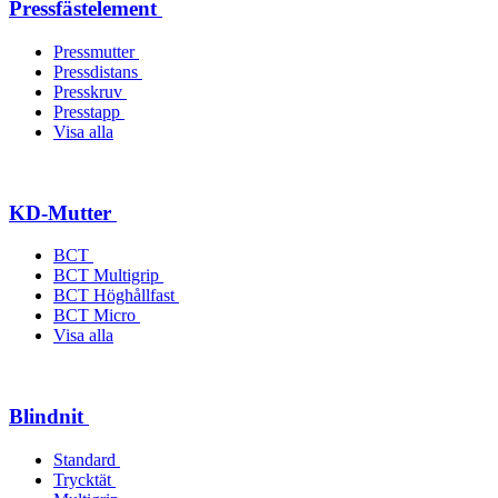
Pressfästelement
Pressmutter
Pressdistans
Presskruv
Presstapp
Visa alla
KD-Mutter
BCT
BCT Multigrip
BCT Höghållfast
BCT Micro
Visa alla
Blindnit
Standard
Trycktät