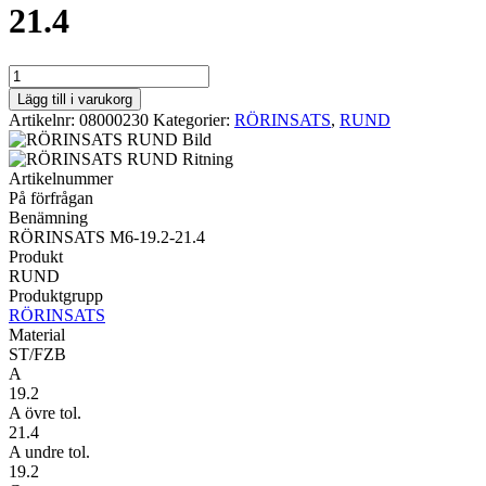
21.4
RUND
RÖRINSATS
Lägg till i varukorg
M6-
Artikelnr:
08000230
Kategorier:
RÖRINSATS
,
RUND
19.2-
21.4
mängd
Artikelnummer
På förfrågan
Benämning
RÖRINSATS M6-19.2-21.4
Produkt
RUND
Produktgrupp
RÖRINSATS
Material
ST/FZB
A
19.2
A övre tol.
21.4
A undre tol.
19.2