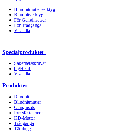
Blindnitmutterverktyg
Blindnitverktyg
För Gänginsatser
För Trådgänga
Visa alla
Specialprodukter
Säkerhetsskruvar
bigHead
Visa alla
Produkter
Blindnit
Blindnitmutter
Gänginsats
Pressfästelement
KD-Mutter
Trådgänga
Tätplugg