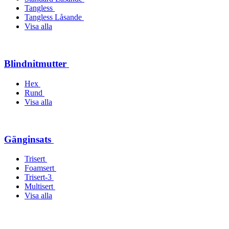
Tangless
Tangless Låsande
Visa alla
Blindnitmutter
Hex
Rund
Visa alla
Gänginsats
Trisert
Foamsert
Trisert-3
Multisert
Visa alla