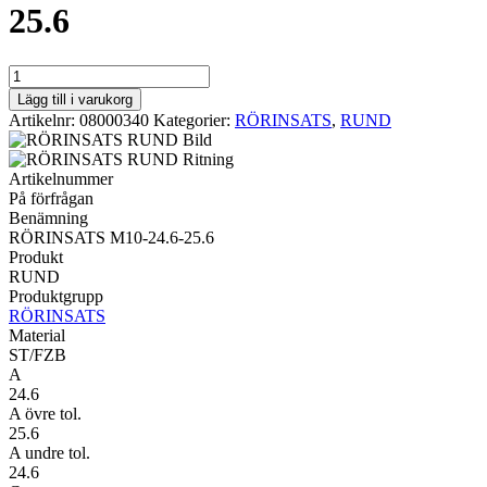
25.6
RUND
RÖRINSATS
Lägg till i varukorg
M10-
Artikelnr:
08000340
Kategorier:
RÖRINSATS
,
RUND
24.6-
25.6
mängd
Artikelnummer
På förfrågan
Benämning
RÖRINSATS M10-24.6-25.6
Produkt
RUND
Produktgrupp
RÖRINSATS
Material
ST/FZB
A
24.6
A övre tol.
25.6
A undre tol.
24.6