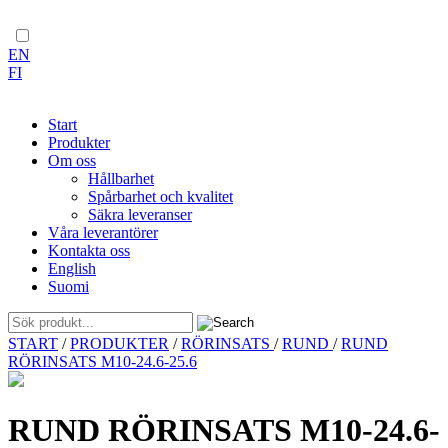
EN
FI
Start
Produkter
Om oss
Hållbarhet
Spårbarhet och kvalitet
Säkra leveranser
Våra leverantörer
Kontakta oss
English
Suomi
Skip
START
/
PRODUKTER
/
RÖRINSATS
/
RUND
/
RUND
to
RÖRINSATS M10-24.6-25.6
content
RUND RÖRINSATS M10-24.6-