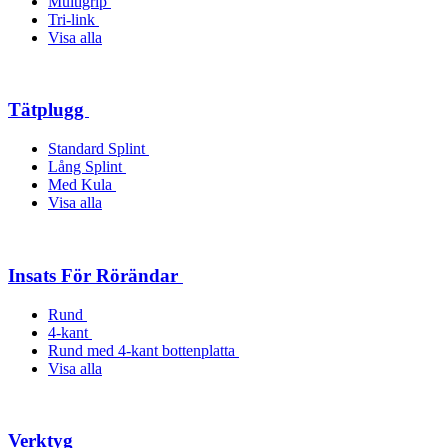
Multigrip
Tri-link
Visa alla
Tätplugg
Standard Splint
Lång Splint
Med Kula
Visa alla
Insats För Rörändar
Rund
4-kant
Rund med 4-kant bottenplatta
Visa alla
Verktyg