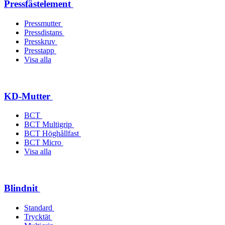
Pressfästelement
Pressmutter
Pressdistans
Presskruv
Presstapp
Visa alla
KD-Mutter
BCT
BCT Multigrip
BCT Höghållfast
BCT Micro
Visa alla
Blindnit
Standard
Trycktät