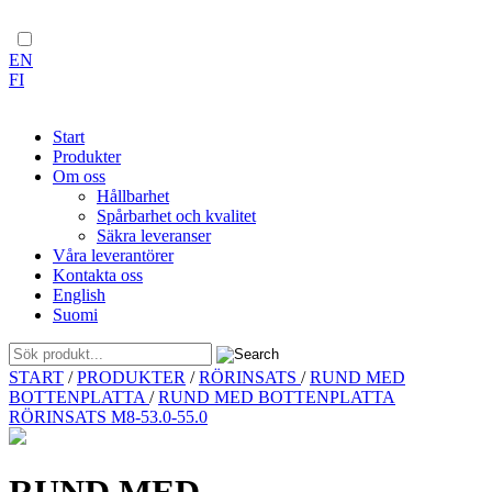
EN
FI
Start
Produkter
Om oss
Hållbarhet
Spårbarhet och kvalitet
Säkra leveranser
Våra leverantörer
Kontakta oss
English
Suomi
Skip
START
/
PRODUKTER
/
RÖRINSATS
/
RUND MED
to
BOTTENPLATTA
/
RUND MED BOTTENPLATTA
content
RÖRINSATS M8-53.0-55.0