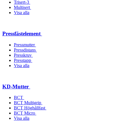
Trisert-3
Multisert
Visa alla
Pressfästelement
Pressmutter
Pressdistans
Presskruv
Presstapp
Visa alla
KD-Mutter
BCT
BCT Multigrip
BCT Höghållfast
BCT Micro
Visa alla