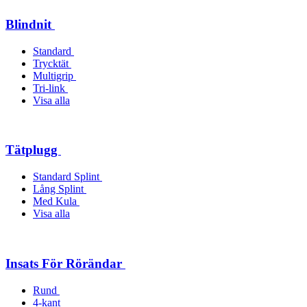
Blindnit
Standard
Trycktät
Multigrip
Tri-link
Visa alla
Tätplugg
Standard Splint
Lång Splint
Med Kula
Visa alla
Insats För Rörändar
Rund
4-kant