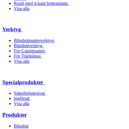
Rund med 4-kant bottenplatta
Visa alla
Verktyg
Blindnitmutterverktyg
Blindnitverktyg
För Gänginsatser
För Trådgänga
Visa alla
Specialprodukter
Säkerhetsskruvar
bigHead
Visa alla
Produkter
Blindnit