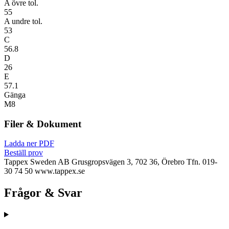
A övre tol.
55
A undre tol.
53
C
56.8
D
26
E
57.1
Gänga
M8
Filer & Dokument
Ladda ner PDF
Beställ prov
Tappex Sweden AB
Grusgropsvägen 3, 702 36, Örebro
Tfn. 019-
30 74 50
www.tappex.se
Frågor & Svar