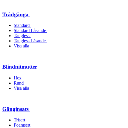
Trådgänga
Standard
Standard Låsande
Tangless
Tangless Låsande
Visa alla
Blindnitmutter
Hex
Rund
Visa alla
Gänginsats
Trisert
Foamsert