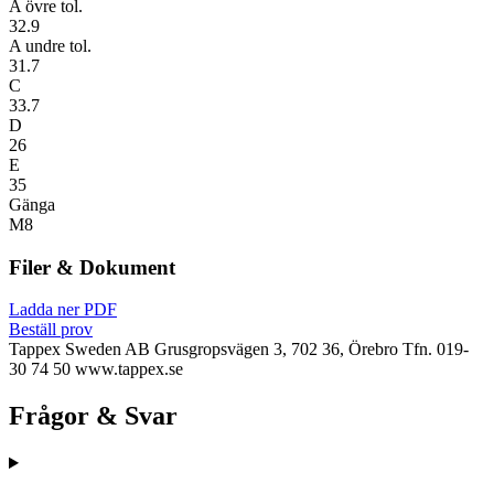
A övre tol.
32.9
A undre tol.
31.7
C
33.7
D
26
E
35
Gänga
M8
Filer & Dokument
Ladda ner PDF
Beställ prov
Tappex Sweden AB
Grusgropsvägen 3, 702 36, Örebro
Tfn. 019-
30 74 50
www.tappex.se
Frågor & Svar