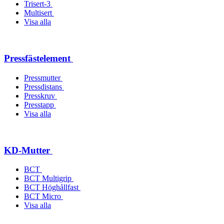
Trisert-3
Multisert
Visa alla
Pressfästelement
Pressmutter
Pressdistans
Presskruv
Presstapp
Visa alla
KD-Mutter
BCT
BCT Multigrip
BCT Höghållfast
BCT Micro
Visa alla