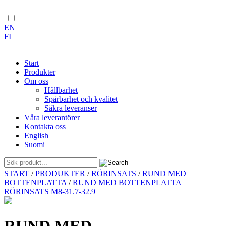
EN
FI
Start
Produkter
Om oss
Hållbarhet
Spårbarhet och kvalitet
Säkra leveranser
Våra leverantörer
Kontakta oss
English
Suomi
Skip
START
/
PRODUKTER
/
RÖRINSATS
/
RUND MED
to
BOTTENPLATTA
/
RUND MED BOTTENPLATTA
content
RÖRINSATS M8-31.7-32.9