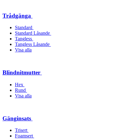
Trådgänga
Standard
Standard Låsande
Tangless
Tangless Låsande
Visa alla
Blindnitmutter
Hex
Rund
Visa alla
Gänginsats
Trisert
Foamsert