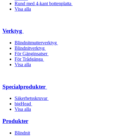
Rund med 4-kant bottenplatta
Visa alla
Verktyg
Blindnitmutterverktyg
Blindnitverktyg
För Gänginsatser
För Trådgänga
Visa alla
Specialprodukter
Säkerhetsskruvar
bigHead
Visa alla
Produkter
Blindnit