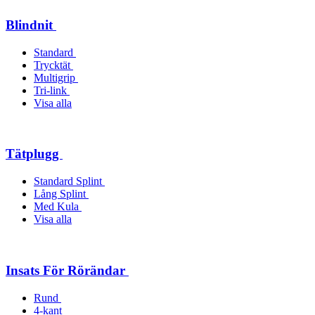
Blindnit
Standard
Trycktät
Multigrip
Tri-link
Visa alla
Tätplugg
Standard Splint
Lång Splint
Med Kula
Visa alla
Insats För Rörändar
Rund
4-kant