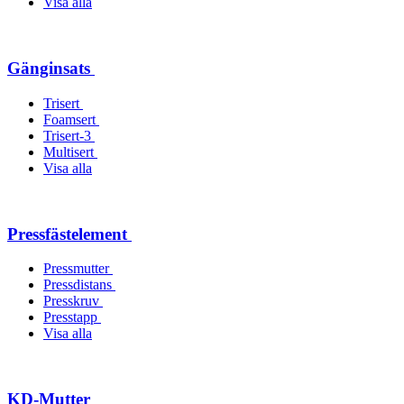
Visa alla
Gänginsats
Trisert
Foamsert
Trisert-3
Multisert
Visa alla
Pressfästelement
Pressmutter
Pressdistans
Presskruv
Presstapp
Visa alla
KD-Mutter