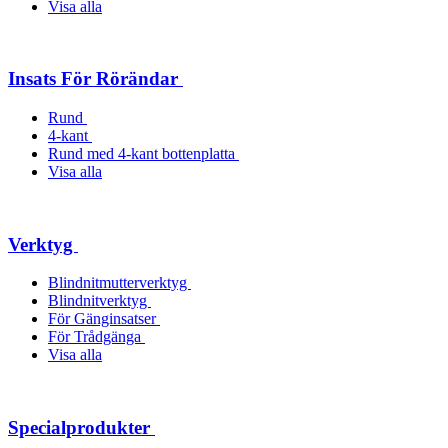
Visa alla
Insats För Rörändar
Rund
4-kant
Rund med 4-kant bottenplatta
Visa alla
Verktyg
Blindnitmutterverktyg
Blindnitverktyg
För Gänginsatser
För Trådgänga
Visa alla
Specialprodukter