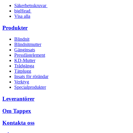
Säkerhetsskruvar
bigHead
Visa alla
Produkter
Blindnit
Blindnitmutter
Gänginsats
Pressfästelement
KD-Mutter
Trådgänga
Tätplugg
Insats för rörändar
Verktyg
Specialprodukter
Leverantörer
Om Tappex
Kontakta oss