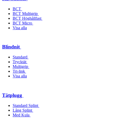
BCT
BCT Multigrip
BCT Höghållfast
BCT Micro
Visa alla
Blindnit
Standard
Trycktät
Multigrip
Tri-link
Visa alla
Tätplugg
Standard Splint
Lång Splint
Med Kula