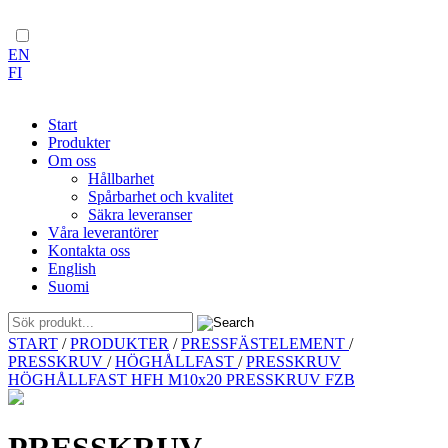
EN
FI
Start
Produkter
Om oss
Hållbarhet
Spårbarhet och kvalitet
Säkra leveranser
Våra leverantörer
Kontakta oss
English
Suomi
Skip
START
/
PRODUKTER
/
PRESSFÄSTELEMENT
/
to
PRESSKRUV
/
HÖGHÅLLFAST
/
PRESSKRUV
content
HÖGHÅLLFAST HFH M10x20 PRESSKRUV FZB