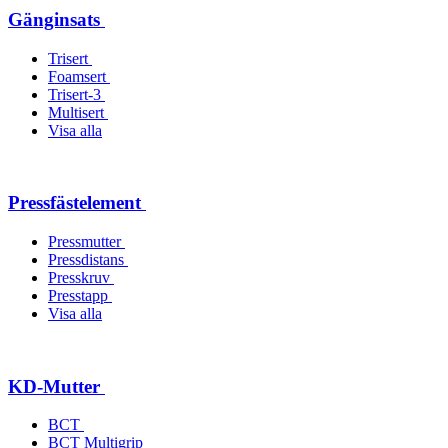
Gänginsats
Trisert
Foamsert
Trisert-3
Multisert
Visa alla
Pressfästelement
Pressmutter
Pressdistans
Presskruv
Presstapp
Visa alla
KD-Mutter
BCT
BCT Multigrip