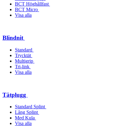
BCT Höghållfast
BCT Micro
Visa alla
Blindnit
Standard
Trycktät
Multigrip
Tri-link
Visa alla
Tätplugg
Standard Splint
Lång Splint
Med Kula
Visa alla