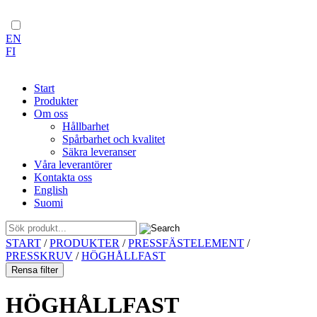
EN
FI
Start
Produkter
Om oss
Hållbarhet
Spårbarhet och kvalitet
Säkra leveranser
Våra leverantörer
Kontakta oss
English
Suomi
Skip
START
/
PRODUKTER
/
PRESSFÄSTELEMENT
/
to
PRESSKRUV
/
HÖGHÅLLFAST
content
Rensa filter
HÖGHÅLLFAST