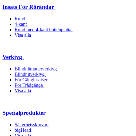
Insats För Rörändar
Rund
4-kant
Rund med 4-kant bottenplatta
Visa alla
Verktyg
Blindnitmutterverktyg
Blindnitverktyg
För Gänginsatser
För Trådgänga
Visa alla
Specialprodukter
Säkerhetsskruvar
bigHead
Visa alla