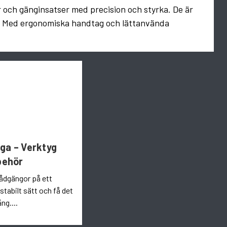
r och gänginsatser med precision och styrka. De är
nda. Med ergonomiska handtag och lättanvända
ga – Verktyg
lbehör
trådgängor på ett
stabilt sätt och få det
ång....