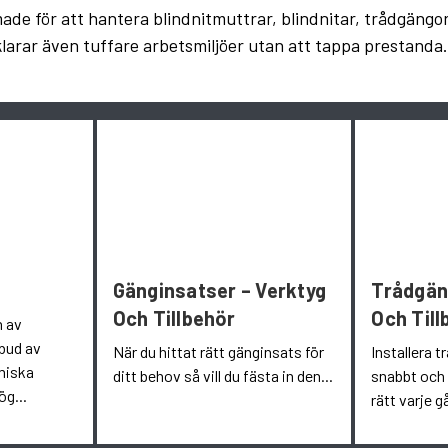
made för att hantera blindnitmuttrar, blindnitar, trådgängo
och klarar även tuffare arbetsmiljöer utan att tappa presta
Gänginsatser – Verktyg
Trådgän
Och Tillbehör
Och Til
n av
tbud av
När du hittat rätt gänginsats för
Installera 
miska
ditt behov så vill du fästa in den...
snabbt och 
ög...
rätt varje g