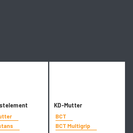
stelement
KD-Mutter
utter
BCT
stans
BCT Multigrip