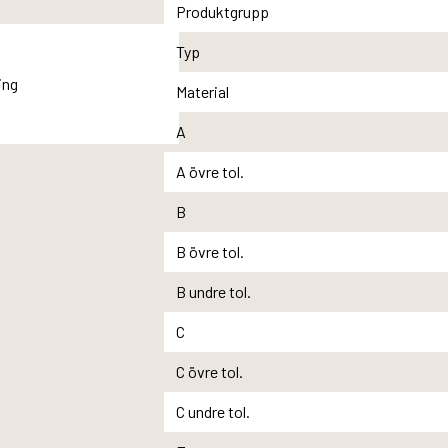
Produktgrupp
Typ
Material
A
A övre tol.
B
B övre tol.
B undre tol.
C
C övre tol.
C undre tol.