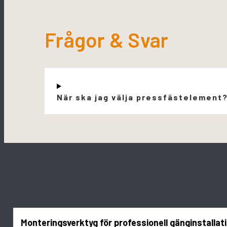
Frågor & Svar
När ska jag välja pressfästelement
Monteringsverktyg för professionell gänginstallat