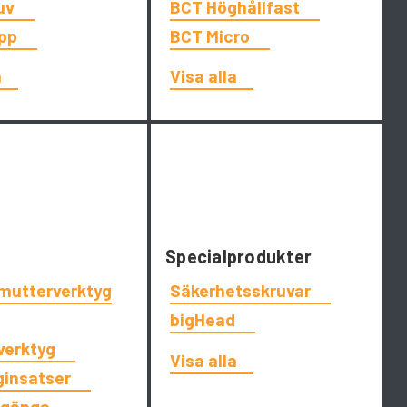
uv
BCT Höghållfast
app
BCT Micro
a
Visa alla
Specialprodukter
tmutterverktyg
Säkerhetsskruvar
bigHead
tverktyg
Visa alla
ginsatser
dgänga