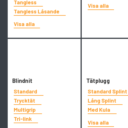
Tangless
Visa alla
Tangless Låsande
Visa alla
Blindnit
Tätplugg
Standard
Standard Splin
Trycktät
Lång Splint
Multigrip
Med Kula
Tri-link
Visa alla