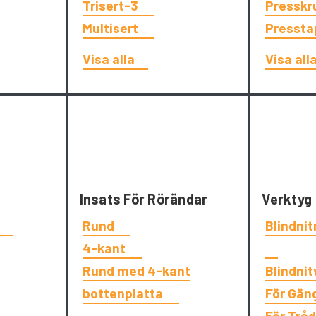
Trisert-3
Presskr
Multisert
Presst
Visa alla
Visa all
Insats För Rörändar
Verktyg
t
Rund
Blindni
4-kant
Rund med 4-kant
Blindni
bottenplatta
För Gän
För Trå