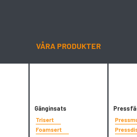
VÅRA PRODUKTER
Gänginsats
Pressfä
Trisert
Pressm
Foamsert
Pressdi