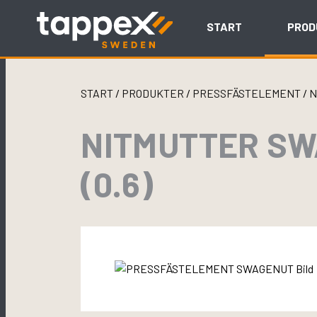
Skip
to
START
PROD
content
START
/
PRODUKTER
/
PRESSFÄSTELEMENT
/
N
NITMUTTER SW
(0.6)