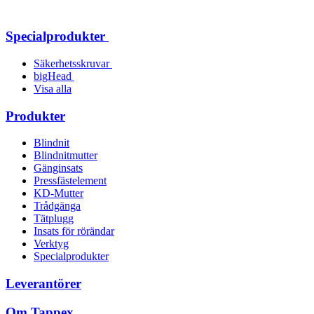
Specialprodukter
Säkerhetsskruvar
bigHead
Visa alla
Produkter
Blindnit
Blindnitmutter
Gänginsats
Pressfästelement
KD-Mutter
Trådgänga
Tätplugg
Insats för rörändar
Verktyg
Specialprodukter
Leverantörer
Om Tappex