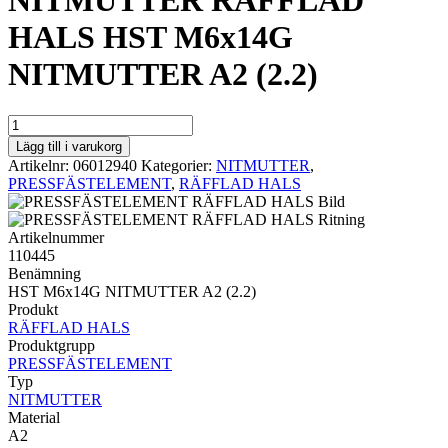
NITMUTTER RÄFFLAD
HALS HST M6x14G
NITMUTTER A2 (2.2)
NITMUTTER
RÄFFLAD
Lägg till i varukorg
HALS
Artikelnr:
06012940
Kategorier:
NITMUTTER
,
HST
PRESSFÄSTELEMENT
,
RÄFFLAD HALS
M6x14G
NITMUTTER
A2
Artikelnummer
(2.2)
110445
mängd
Benämning
HST M6x14G NITMUTTER A2 (2.2)
Produkt
RÄFFLAD HALS
Produktgrupp
PRESSFÄSTELEMENT
Typ
NITMUTTER
Material
A2