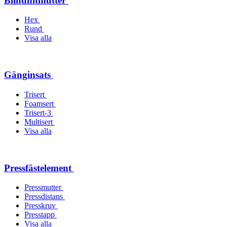
Blindnitmutter
Hex
Rund
Visa alla
Gänginsats
Trisert
Foamsert
Trisert-3
Multisert
Visa alla
Pressfästelement
Pressmutter
Pressdistans
Presskruv
Presstapp
Visa alla