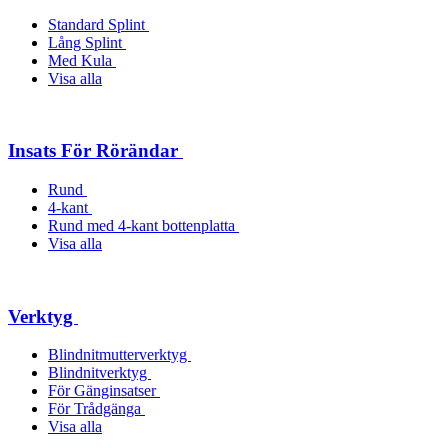
Standard Splint
Lång Splint
Med Kula
Visa alla
Insats För Rörändar
Rund
4-kant
Rund med 4-kant bottenplatta
Visa alla
Verktyg
Blindnitmutterverktyg
Blindnitverktyg
För Gänginsatser
För Trådgänga
Visa alla