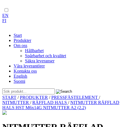
EN
FI
Start
Produkter
Om oss
Hållbarhet
Spårbarhet och kvalitet
Säkra leveranser
Våra leverantörer
Kontakta oss
English
Suomi
Skip
START
/
PRODUKTER
/
PRESSFÄSTELEMENT
/
to
NITMUTTER
/
RÄFFLAD HALS
/
NITMUTTER RÄFFLAD
content
HALS HST M6x14G NITMUTTER A2 (2.2)