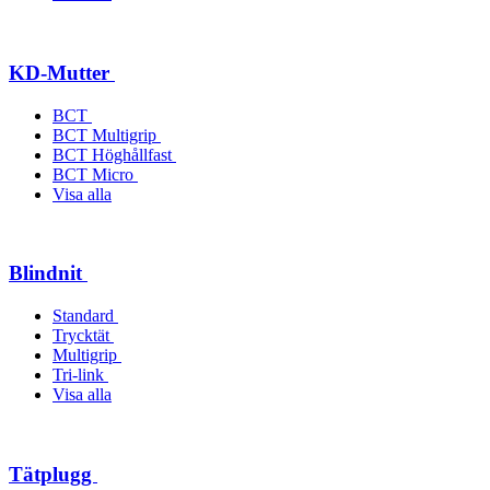
KD-Mutter
BCT
BCT Multigrip
BCT Höghållfast
BCT Micro
Visa alla
Blindnit
Standard
Trycktät
Multigrip
Tri-link
Visa alla
Tätplugg