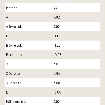
Material
A2
A
7.92
A övre tol.
7.92
B
11.1
B övre tol.
11.25
B undre tol.
10.95
C
3.81
C övre tol.
3.94
C undre tol.
3.68
E
13.06
Hål undre tol.
7.92