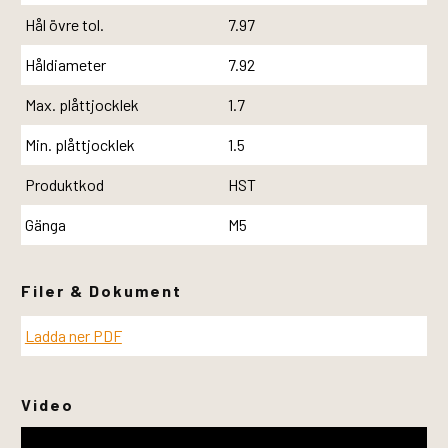
Hål övre tol.
7.97
Håldiameter
7.92
Max. plåttjocklek
1.7
Min. plåttjocklek
1.5
Produktkod
HST
Gänga
M5
Filer & Dokument
Ladda ner PDF
Video