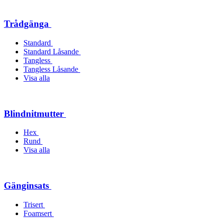
Trådgänga
Standard
Standard Låsande
Tangless
Tangless Låsande
Visa alla
Blindnitmutter
Hex
Rund
Visa alla
Gänginsats
Trisert
Foamsert