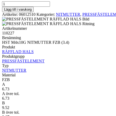
NITMUTTER
RÄFFLAD
Lägg till i varukorg
HALS
Artikelnr:
06012510
Kategorier:
NITMUTTER
,
PRESSFÄSTELE
HST
M4x10G
NITMUTTER
Artikelnummer
FZB
110227
(3.4)
Benämning
mängd
HST M4x10G NITMUTTER FZB (3.4)
Produkt
RÄFFLAD HALS
Produktgrupp
PRESSFÄSTELEMENT
Typ
NITMUTTER
Material
FZB
A
6.73
A övre tol.
6.73
B
9.52
B övre tol.