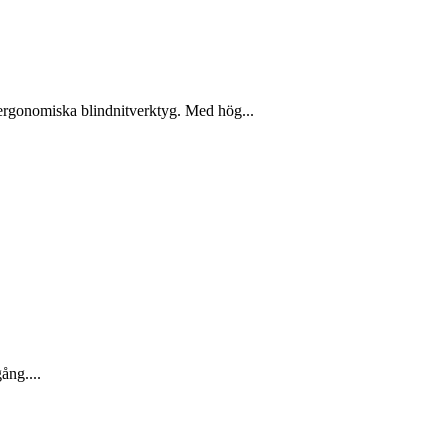
h ergonomiska blindnitverktyg. Med hög...
gång....