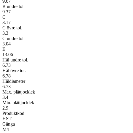
9.67
B undre tol.
9.37
C
3.17
C övre tol.
3.3
C undre tol.
3.04
E
13.06
Hål undre tol.
6.73
Hål övre tol.
6.78
Håldiameter
6.73
Max. plåttjocklek
3.4
Min. plåttjocklek
2.9
Produktkod
HST
Gänga
M4