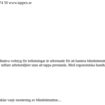
74 50
www.tappex.se
ativa verktyg för infästningar är utformade för att hantera blindnitmutt
även tuffare arbetsmiljöer utan att tappa prestanda. Med ergonomiska hand
lar varje montering av blindnitmuttrar....