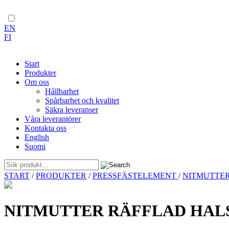
EN
FI
Start
Produkter
Om oss
Hållbarhet
Spårbarhet och kvalitet
Säkra leveranser
Våra leverantörer
Kontakta oss
English
Suomi
Skip
START
/
PRODUKTER
/
PRESSFÄSTELEMENT
/
NITMUTTE
to
content
NITMUTTER RÄFFLAD HALS 