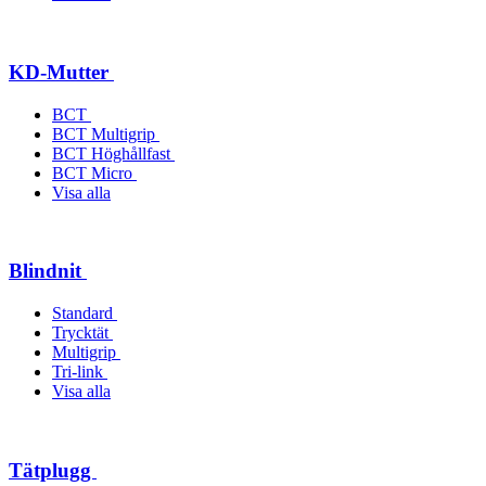
KD-Mutter
BCT
BCT Multigrip
BCT Höghållfast
BCT Micro
Visa alla
Blindnit
Standard
Trycktät
Multigrip
Tri-link
Visa alla
Tätplugg