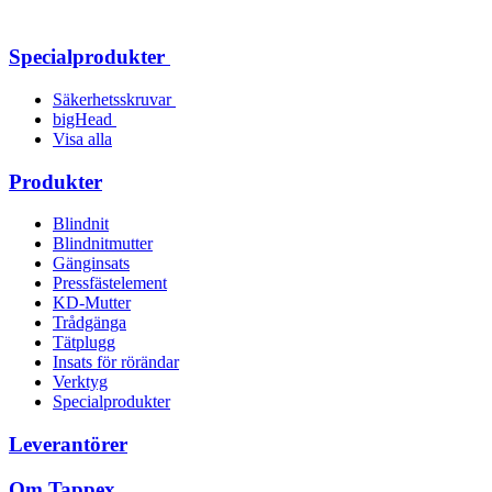
Specialprodukter
Säkerhetsskruvar
bigHead
Visa alla
Produkter
Blindnit
Blindnitmutter
Gänginsats
Pressfästelement
KD-Mutter
Trådgänga
Tätplugg
Insats för rörändar
Verktyg
Specialprodukter
Leverantörer
Om Tappex