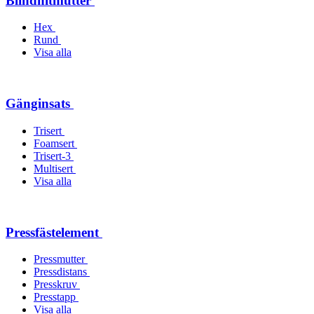
Blindnitmutter
Hex
Rund
Visa alla
Gänginsats
Trisert
Foamsert
Trisert-3
Multisert
Visa alla
Pressfästelement
Pressmutter
Pressdistans
Presskruv
Presstapp
Visa alla