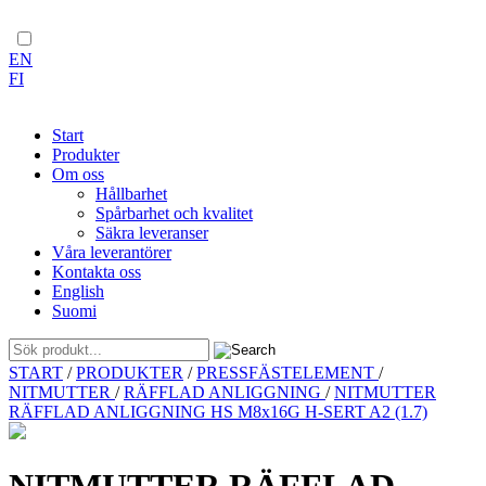
EN
FI
Start
Produkter
Om oss
Hållbarhet
Spårbarhet och kvalitet
Säkra leveranser
Våra leverantörer
Kontakta oss
English
Suomi
Skip
START
/
PRODUKTER
/
PRESSFÄSTELEMENT
/
to
NITMUTTER
/
RÄFFLAD ANLIGGNING
/
NITMUTTER
content
RÄFFLAD ANLIGGNING HS M8x16G H-SERT A2 (1.7)