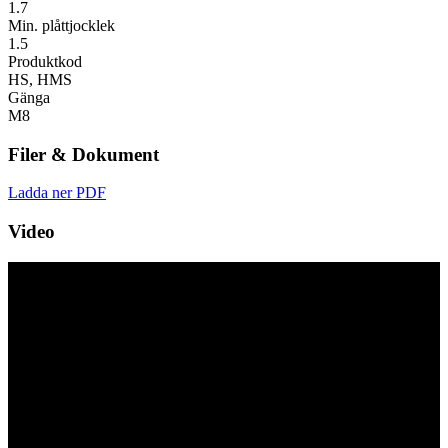
1.7
Min. plåttjocklek
1.5
Produktkod
HS, HMS
Gänga
M8
Filer & Dokument
Ladda ner PDF
Video