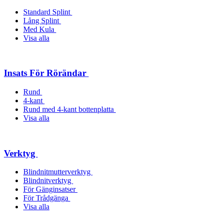
Standard Splint
Lång Splint
Med Kula
Visa alla
Insats För Rörändar
Rund
4-kant
Rund med 4-kant bottenplatta
Visa alla
Verktyg
Blindnitmutterverktyg
Blindnitverktyg
För Gänginsatser
För Trådgänga
Visa alla