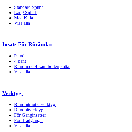
Standard Splint
Lång Splint
Med Kula
Visa alla
Insats För Rörändar
Rund
4-kant
Rund med 4-kant bottenplatta
Visa alla
Verktyg
Blindnitmutterverktyg
Blindnitverktyg
För Gänginsatser
För Trådgänga
Visa alla