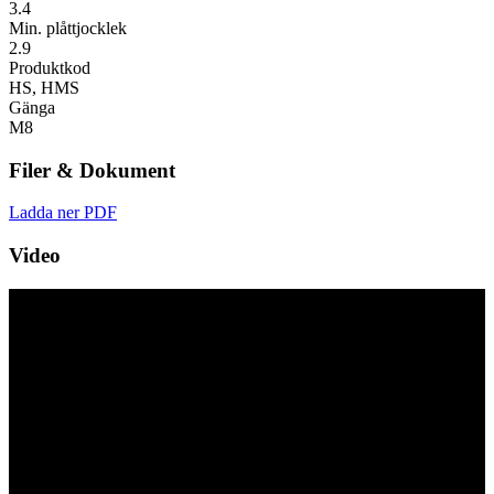
3.4
Min. plåttjocklek
2.9
Produktkod
HS, HMS
Gänga
M8
Filer & Dokument
Ladda ner PDF
Video