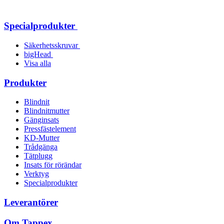
Specialprodukter
Säkerhetsskruvar
bigHead
Visa alla
Produkter
Blindnit
Blindnitmutter
Gänginsats
Pressfästelement
KD-Mutter
Trådgänga
Tätplugg
Insats för rörändar
Verktyg
Specialprodukter
Leverantörer
Om Tappex