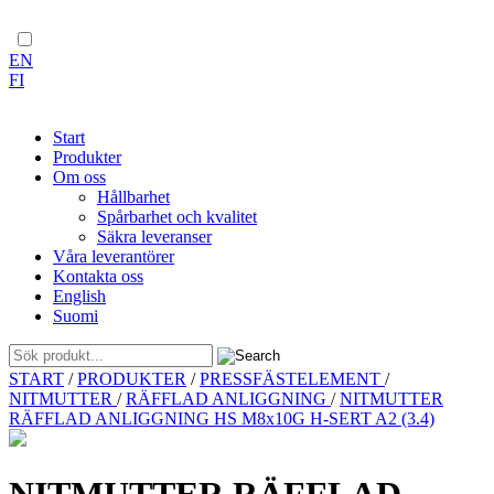
EN
FI
Start
Produkter
Om oss
Hållbarhet
Spårbarhet och kvalitet
Säkra leveranser
Våra leverantörer
Kontakta oss
English
Suomi
Skip
START
/
PRODUKTER
/
PRESSFÄSTELEMENT
/
to
NITMUTTER
/
RÄFFLAD ANLIGGNING
/
NITMUTTER
content
RÄFFLAD ANLIGGNING HS M8x10G H-SERT A2 (3.4)