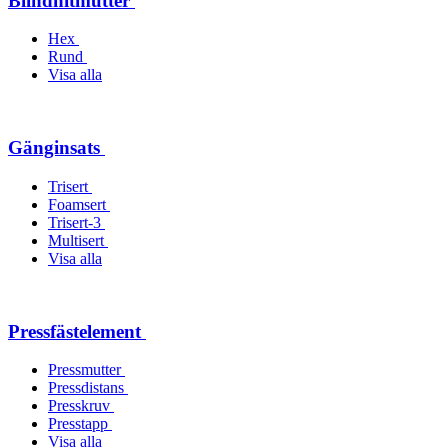
Blindnitmutter
Hex
Rund
Visa alla
Gänginsats
Trisert
Foamsert
Trisert-3
Multisert
Visa alla
Pressfästelement
Pressmutter
Pressdistans
Presskruv
Presstapp
Visa alla