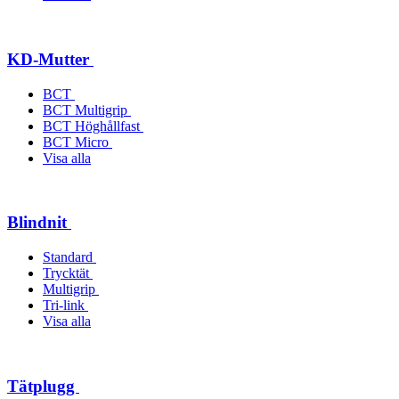
KD-Mutter
BCT
BCT Multigrip
BCT Höghållfast
BCT Micro
Visa alla
Blindnit
Standard
Trycktät
Multigrip
Tri-link
Visa alla
Tätplugg