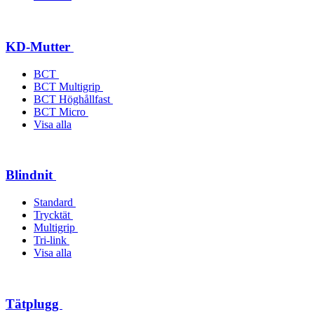
KD-Mutter
BCT
BCT Multigrip
BCT Höghållfast
BCT Micro
Visa alla
Blindnit
Standard
Trycktät
Multigrip
Tri-link
Visa alla
Tätplugg