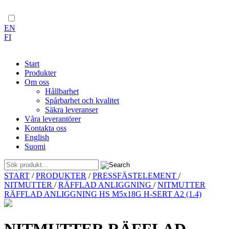
EN
FI
Start
Produkter
Om oss
Hållbarhet
Spårbarhet och kvalitet
Säkra leveranser
Våra leverantörer
Kontakta oss
English
Suomi
Skip
START
/
PRODUKTER
/
PRESSFÄSTELEMENT
/
to
NITMUTTER
/
RÄFFLAD ANLIGGNING
/
NITMUTTER
content
RÄFFLAD ANLIGGNING HS M5x18G H-SERT A2 (1.4)