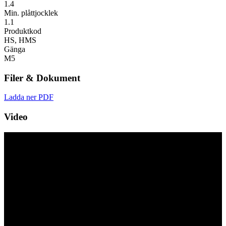
1.4
Min. plåttjocklek
1.1
Produktkod
HS, HMS
Gänga
M5
Filer & Dokument
Ladda ner PDF
Video