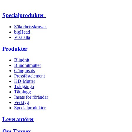
Specialprodukter
Säkerhetsskruvar
bigHead
Visa alla
Produkter
Blindnit
Blindnitmutter
Gänginsats
Pressfästelement
KD-Mutter
Trådgänga
Tätplugg
Insats för rörändar
Verktyg
Specialprodukter
Leverantörer
Om Tappex