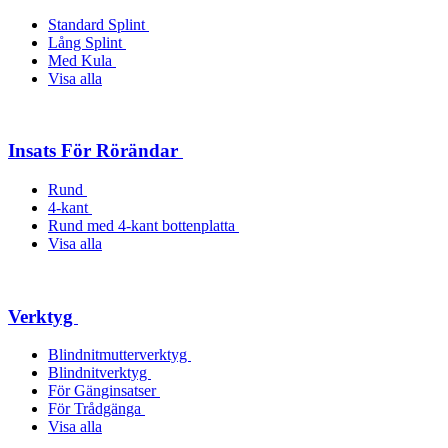
Standard Splint
Lång Splint
Med Kula
Visa alla
Insats För Rörändar
Rund
4-kant
Rund med 4-kant bottenplatta
Visa alla
Verktyg
Blindnitmutterverktyg
Blindnitverktyg
För Gänginsatser
För Trådgänga
Visa alla