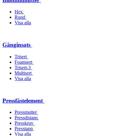
Blindnitmutter
Hex
Rund
Visa alla
Gänginsats
Trisert
Foamsert
Trisert-3
Multisert
Visa alla
Pressfästelement
Pressmutter
Pressdistans
Presskruv
Presstapp
Visa alla