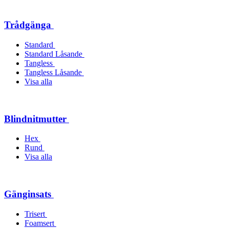
Trådgänga
Standard
Standard Låsande
Tangless
Tangless Låsande
Visa alla
Blindnitmutter
Hex
Rund
Visa alla
Gänginsats
Trisert
Foamsert