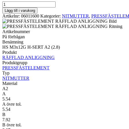
NITMUTTER
RÄFFLAD
Lägg till i varukorg
ANLIGGNING
Artikelnr:
06011600
Kategorier:
NITMUTTER
,
PRESSFÄSTELE
HS
M3x12G
H-
Artikelnummer
SERT
På förfrågan
A2
Benämning
(2.8)
HS M3x12G H-SERT A2 (2.8)
mängd
Produkt
RÄFFLAD ANLIGGNING
Produktgrupp
PRESSFÄSTELEMENT
Typ
NITMUTTER
Material
A2
A
5.54
A övre tol.
5.54
B
7.92
B övre tol.