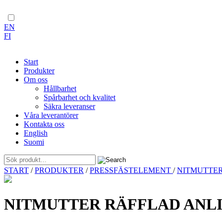
EN
FI
Start
Produkter
Om oss
Hållbarhet
Spårbarhet och kvalitet
Säkra leveranser
Våra leverantörer
Kontakta oss
English
Suomi
Skip
START
/
PRODUKTER
/
PRESSFÄSTELEMENT
/
NITMUTTE
to
content
NITMUTTER RÄFFLAD ANLIG