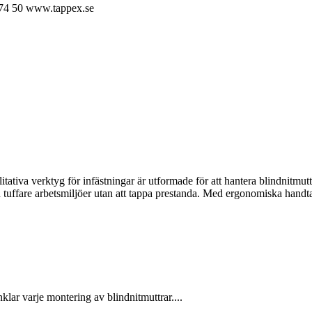
74 50
www.tappex.se
ativa verktyg för infästningar är utformade för att hantera blindnitmutt
även tuffare arbetsmiljöer utan att tappa prestanda. Med ergonomiska hand
lar varje montering av blindnitmuttrar....