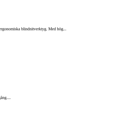
h ergonomiska blindnitverktyg. Med hög...
gång....