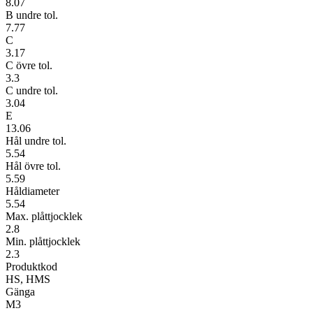
8.07
B undre tol.
7.77
C
3.17
C övre tol.
3.3
C undre tol.
3.04
E
13.06
Hål undre tol.
5.54
Hål övre tol.
5.59
Håldiameter
5.54
Max. plåttjocklek
2.8
Min. plåttjocklek
2.3
Produktkod
HS, HMS
Gänga
M3