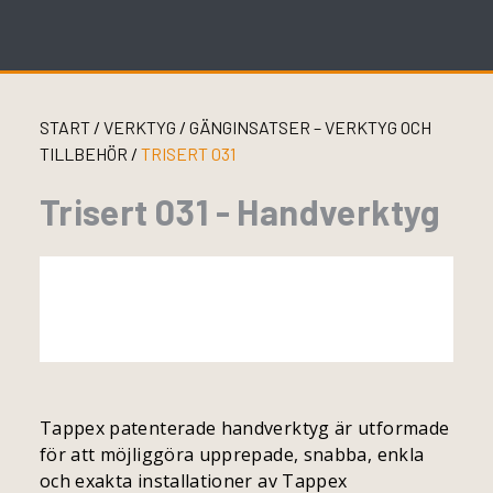
Skip
to
content
START
/
VERKTYG
/
GÄNGINSATSER – VERKTYG OCH
TILLBEHÖR
/
TRISERT 031
Trisert 031 - Handverktyg
Tappex patenterade handverktyg är utformade
för att möjliggöra upprepade, snabba, enkla
och exakta installationer av Tappex