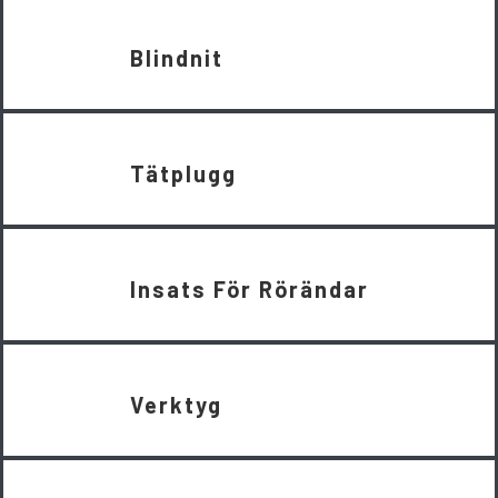
Blindnit
Tätplugg
Insats För Rörändar
Verktyg