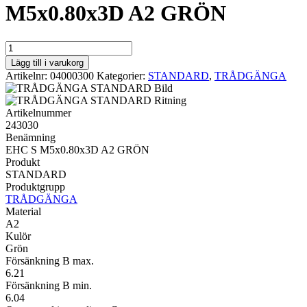
M5x0.80x3D A2 GRÖN
STANDARD
EHC
Lägg till i varukorg
S
Artikelnr:
04000300
Kategorier:
STANDARD
,
TRÅDGÄNGA
M5x0.80x3D
A2
GRÖN
Artikelnummer
mängd
243030
Benämning
EHC S M5x0.80x3D A2 GRÖN
Produkt
STANDARD
Produktgrupp
TRÅDGÄNGA
Material
A2
Kulör
Grön
Försänkning B max.
6.21
Försänkning B min.
6.04