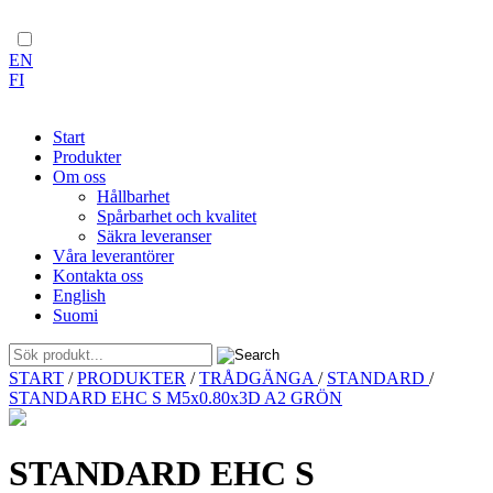
EN
FI
Start
Produkter
Om oss
Hållbarhet
Spårbarhet och kvalitet
Säkra leveranser
Våra leverantörer
Kontakta oss
English
Suomi
Skip
START
/
PRODUKTER
/
TRÅDGÄNGA
/
STANDARD
/
to
STANDARD EHC S M5x0.80x3D A2 GRÖN
content
STANDARD EHC S