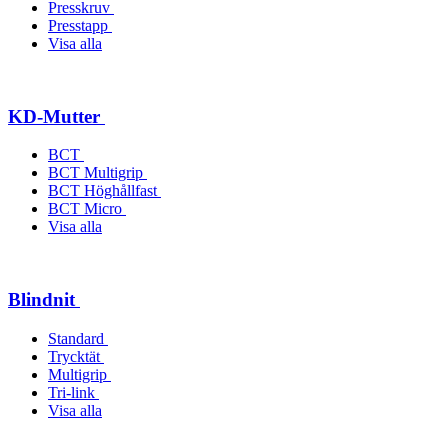
Presskruv
Presstapp
Visa alla
KD-Mutter
BCT
BCT Multigrip
BCT Höghållfast
BCT Micro
Visa alla
Blindnit
Standard
Trycktät
Multigrip
Tri-link
Visa alla