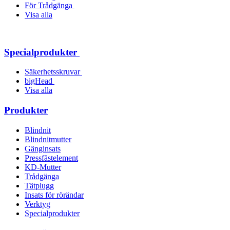
För Trådgänga
Visa alla
Specialprodukter
Säkerhetsskruvar
bigHead
Visa alla
Produkter
Blindnit
Blindnitmutter
Gänginsats
Pressfästelement
KD-Mutter
Trådgänga
Tätplugg
Insats för rörändar
Verktyg
Specialprodukter