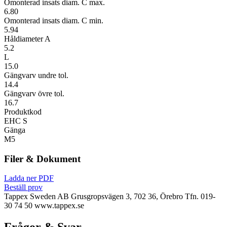
Omonterad insats diam. C max.
6.80
Omonterad insats diam. C min.
5.94
Håldiameter A
5.2
L
15.0
Gängvarv undre tol.
14.4
Gängvarv övre tol.
16.7
Produktkod
EHC S
Gänga
M5
Filer & Dokument
Ladda ner PDF
Beställ prov
Tappex Sweden AB
Grusgropsvägen 3, 702 36, Örebro
Tfn. 019-
30 74 50
www.tappex.se