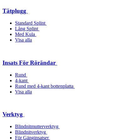
Tätplugg
Standard Splint
Lång Splint
Med Kula
Visa alla
Insats För Rörändar
Rund
4-kant
Rund med 4-kant bottenplatta
Visa alla
Verktyg
Blindnitmutterverktyg
Blindnitverktyg
För Gänginsatser