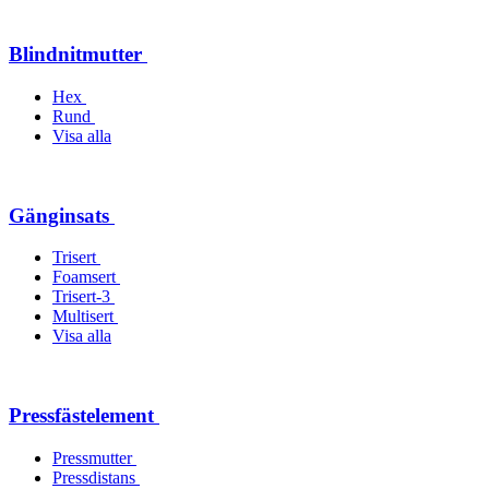
Blindnitmutter
Hex
Rund
Visa alla
Gänginsats
Trisert
Foamsert
Trisert-3
Multisert
Visa alla
Pressfästelement
Pressmutter
Pressdistans