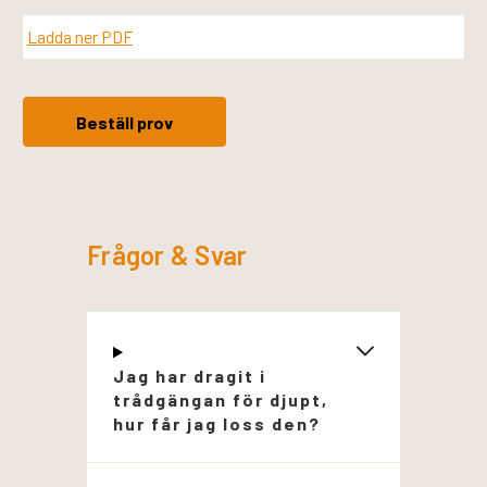
Ladda ner PDF
Beställ prov
Frågor & Svar
Jag har dragit i
trådgängan för djupt,
hur får jag loss den?