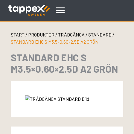
Skip
to
content
START
/
PRODUKTER
/
TRÅDGÄNGA
/
STANDARD
/
STANDARD EHC S M3.5×0.60×2.5D A2 GRÖN
STANDARD EHC S
M3.5×0.60×2.5D A2 GRÖN