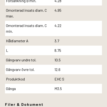
Försänkning B min.
4.28
Omonterad insats diam. C
4.95
max.
Omonterad insats diam. C
4.22
min.
Håldiameter A
3.7
L
8.75
Gängvarv undre tol.
10.5
Gängvarv övre tol.
12.6
Produktkod
EHC S
Gänga
M3.5
Filer & Dokument