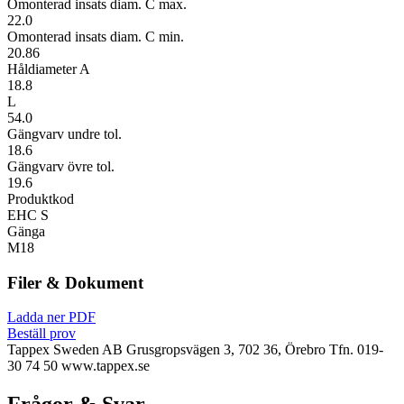
Omonterad insats diam. C max.
22.0
Omonterad insats diam. C min.
20.86
Håldiameter A
18.8
L
54.0
Gängvarv undre tol.
18.6
Gängvarv övre tol.
19.6
Produktkod
EHC S
Gänga
M18
Filer & Dokument
Ladda ner PDF
Beställ prov
Tappex Sweden AB
Grusgropsvägen 3, 702 36, Örebro
Tfn. 019-
30 74 50
www.tappex.se