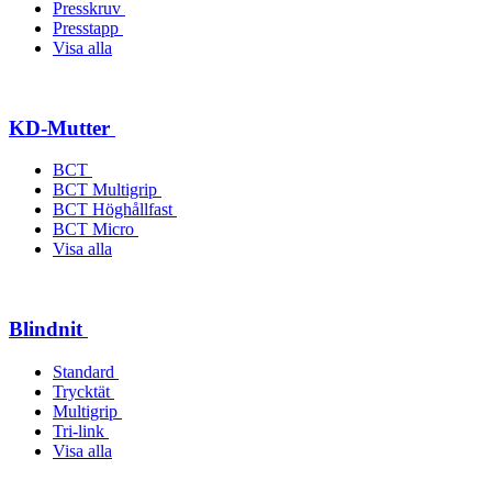
Presskruv
Presstapp
Visa alla
KD-Mutter
BCT
BCT Multigrip
BCT Höghållfast
BCT Micro
Visa alla
Blindnit
Standard
Trycktät
Multigrip
Tri-link
Visa alla