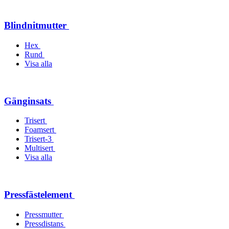
Blindnitmutter
Hex
Rund
Visa alla
Gänginsats
Trisert
Foamsert
Trisert-3
Multisert
Visa alla
Pressfästelement
Pressmutter
Pressdistans