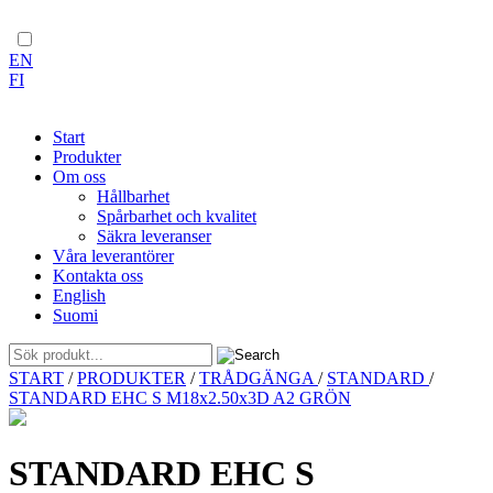
EN
FI
Start
Produkter
Om oss
Hållbarhet
Spårbarhet och kvalitet
Säkra leveranser
Våra leverantörer
Kontakta oss
English
Suomi
Skip
START
/
PRODUKTER
/
TRÅDGÄNGA
/
STANDARD
/
to
STANDARD EHC S M18x2.50x3D A2 GRÖN
content
STANDARD EHC S