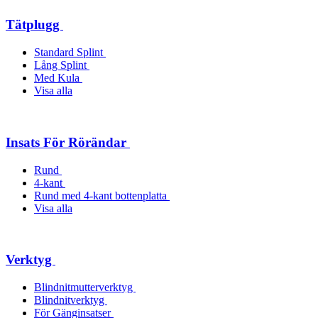
Tätplugg
Standard Splint
Lång Splint
Med Kula
Visa alla
Insats För Rörändar
Rund
4-kant
Rund med 4-kant bottenplatta
Visa alla
Verktyg
Blindnitmutterverktyg
Blindnitverktyg
För Gänginsatser