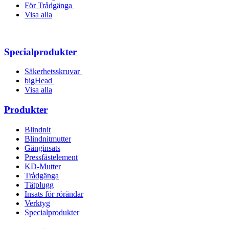
För Trådgänga
Visa alla
Specialprodukter
Säkerhetsskruvar
bigHead
Visa alla
Produkter
Blindnit
Blindnitmutter
Gänginsats
Pressfästelement
KD-Mutter
Trådgänga
Tätplugg
Insats för rörändar
Verktyg
Specialprodukter