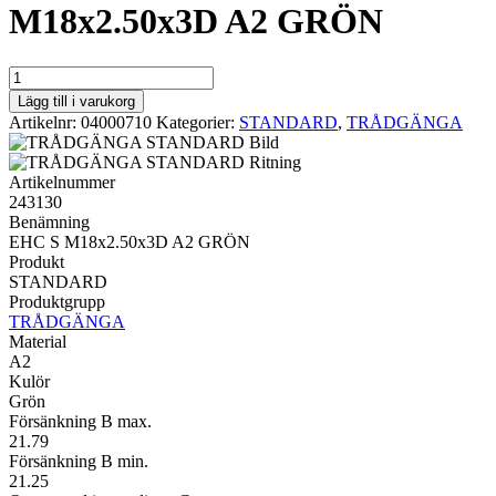
M18x2.50x3D A2 GRÖN
STANDARD
EHC
Lägg till i varukorg
S
Artikelnr:
04000710
Kategorier:
STANDARD
,
TRÅDGÄNGA
M18x2.50x3D
A2
GRÖN
Artikelnummer
mängd
243130
Benämning
EHC S M18x2.50x3D A2 GRÖN
Produkt
STANDARD
Produktgrupp
TRÅDGÄNGA
Material
A2
Kulör
Grön
Försänkning B max.
21.79
Försänkning B min.
21.25