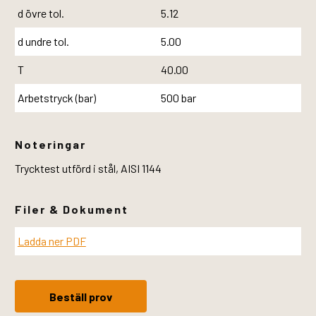
d övre tol.
5.12
d undre tol.
5.00
T
40.00
Arbetstryck (bar)
500 bar
Noteringar
Trycktest utförd i stål, AISI 1144
Filer & Dokument
Ladda ner PDF
Beställ prov