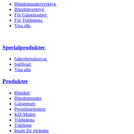
Blindnitmutterverktyg
Blindnitverktyg
För Gänginsatser
För Trådgänga
Visa alla
Specialprodukter
Säkerhetsskruvar
bigHead
Visa alla
Produkter
Blindnit
Blindnitmutter
Gänginsats
Pressfästelement
KD-Mutter
Trådgänga
Tätplugg
Insats för rörändar