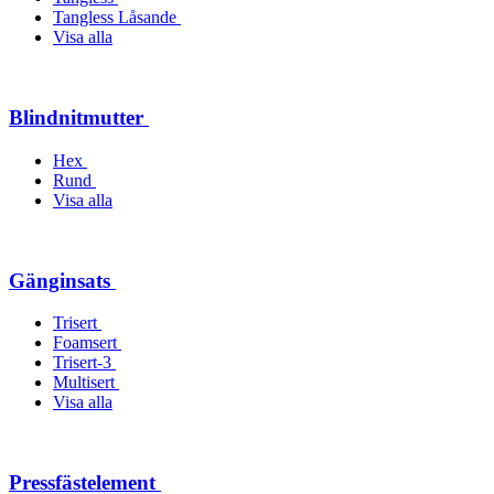
Tangless Låsande
Visa alla
Blindnitmutter
Hex
Rund
Visa alla
Gänginsats
Trisert
Foamsert
Trisert-3
Multisert
Visa alla
Pressfästelement