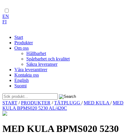
EN
FI
Start
Produkter
Om oss
Hållbarhet
Spårbarhet och kvalitet
Säkra leveranser
Våra leverantörer
Kontakta oss
English
Suomi
Skip
START
/
PRODUKTER
/
TÄTPLUGG
/
MED KULA
/
MED
to
KULA BPMS020 5230 AL/420C
content
MED KULA BPMS020 5230