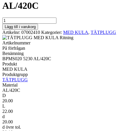
AL/420C
MED
KULA
Lägg till i varukorg
BPMS020
Artikelnr:
07002410
Kategorier:
MED KULA
,
TÄTPLUGG
5230
AL/420C
Artikelnummer
mängd
På förfrågan
Benämning
BPMS020 5230 AL/420C
Produkt
MED KULA
Produktgrupp
TÄTPLUGG
Material
AL/420C
D
20.00
L
22.00
d
20.00
d övre tol.