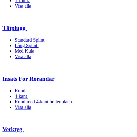
Tri-link
Visa alla
Tätplugg
Standard Splint
Lång Splint
Med Kula
Visa alla
Insats För Rörändar
Rund
4-kant
Rund med 4-kant bottenplatta
Visa alla
Verktyg