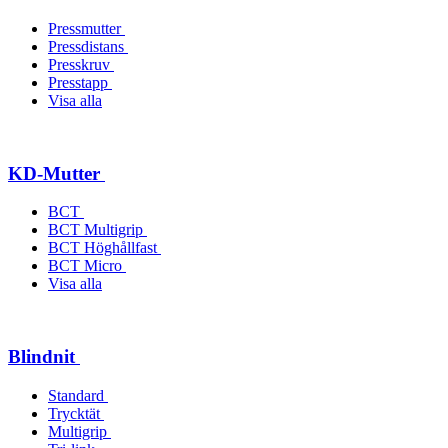
Pressmutter
Pressdistans
Presskruv
Presstapp
Visa alla
KD-Mutter
BCT
BCT Multigrip
BCT Höghållfast
BCT Micro
Visa alla
Blindnit
Standard
Trycktät
Multigrip