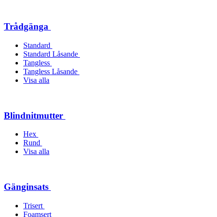
Trådgänga
Standard
Standard Låsande
Tangless
Tangless Låsande
Visa alla
Blindnitmutter
Hex
Rund
Visa alla
Gänginsats
Trisert
Foamsert