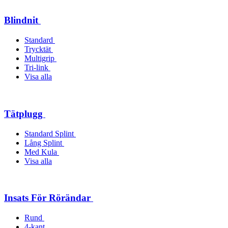
Blindnit
Standard
Trycktät
Multigrip
Tri-link
Visa alla
Tätplugg
Standard Splint
Lång Splint
Med Kula
Visa alla
Insats För Rörändar
Rund
4-kant