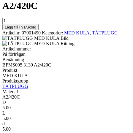
A2/420C
MED
KULA
Lägg till i varukorg
BPMS005
Artikelnr:
07001490
Kategorier:
MED KULA
,
TÄTPLUGG
3130
A2/420C
mängd
Artikelnummer
På förfrågan
Benämning
BPMS005 3130 A2/420C
Produkt
MED KULA
Produktgrupp
TÄTPLUGG
Material
A2/420C
D
5.00
L
5.00
d
5.00