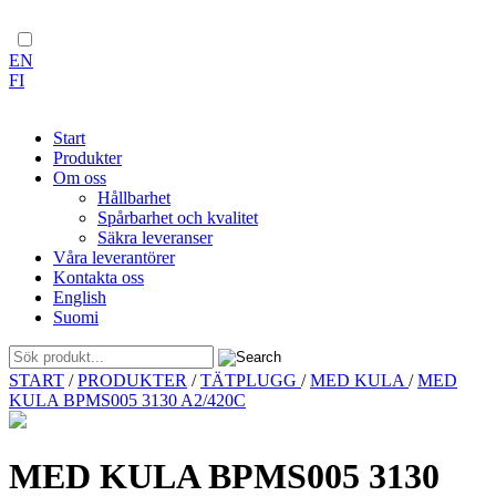
EN
FI
Start
Produkter
Om oss
Hållbarhet
Spårbarhet och kvalitet
Säkra leveranser
Våra leverantörer
Kontakta oss
English
Suomi
Skip
START
/
PRODUKTER
/
TÄTPLUGG
/
MED KULA
/
MED
to
KULA BPMS005 3130 A2/420C
content
MED KULA BPMS005 3130