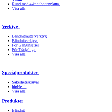
Rund med 4-kant bottenplatta
Visa alla
Verktyg
Blindnitmutterverktyg
Blindnitverktyg
För Gänginsatser
För Trådgänga
Visa alla
Specialprodukter
Säkerhetsskruvar
bigHead
Visa alla
Produkter
Blindnit