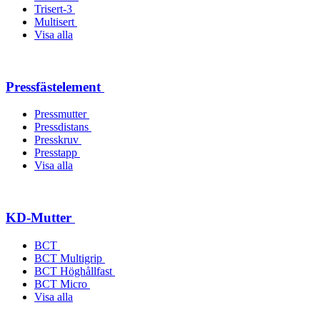
Trisert-3
Multisert
Visa alla
Pressfästelement
Pressmutter
Pressdistans
Presskruv
Presstapp
Visa alla
KD-Mutter
BCT
BCT Multigrip
BCT Höghållfast
BCT Micro
Visa alla