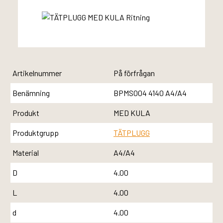
Artikelnummer
På förfrågan
Benämning
BPMS004 4140 A4/A4
Produkt
MED KULA
Produktgrupp
TÄTPLUGG
Material
A4/A4
D
4.00
L
4.00
d
4.00