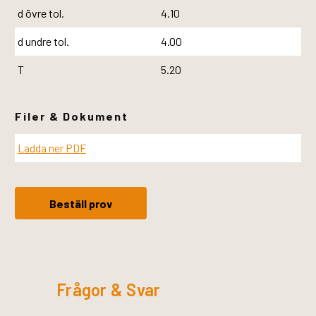
d övre tol.
4.10
d undre tol.
4.00
T
5.20
Filer & Dokument
Ladda ner PDF
Beställ prov
Frågor & Svar