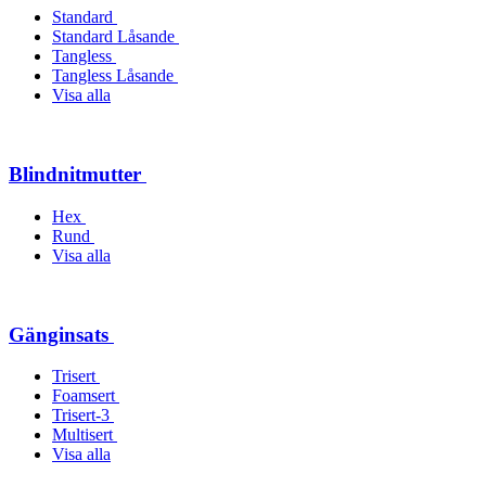
Standard
Standard Låsande
Tangless
Tangless Låsande
Visa alla
Blindnitmutter
Hex
Rund
Visa alla
Gänginsats
Trisert
Foamsert
Trisert-3
Multisert
Visa alla