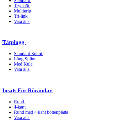
Standard
Trycktät
Multigrip
Tri-link
Visa alla
Tätplugg
Standard Splint
Lång Splint
Med Kula
Visa alla
Insats För Rörändar
Rund
4-kant
Rund med 4-kant bottenplatta
Visa alla