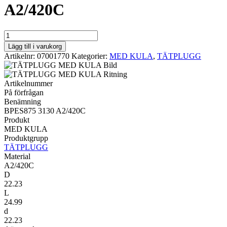
A2/420C
MED
KULA
Lägg till i varukorg
BPES875
Artikelnr:
07001770
Kategorier:
MED KULA
,
TÄTPLUGG
3130
A2/420C
mängd
Artikelnummer
På förfrågan
Benämning
BPES875 3130 A2/420C
Produkt
MED KULA
Produktgrupp
TÄTPLUGG
Material
A2/420C
D
22.23
L
24.99
d
22.23