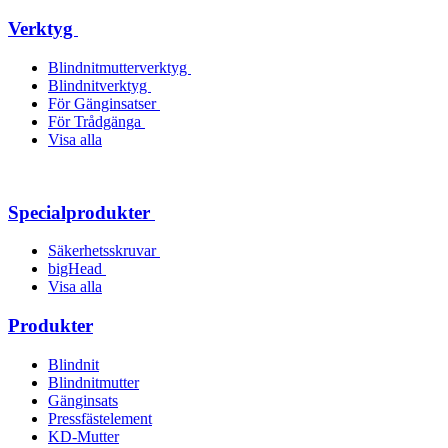
Verktyg
Blindnitmutterverktyg
Blindnitverktyg
För Gänginsatser
För Trådgänga
Visa alla
Specialprodukter
Säkerhetsskruvar
bigHead
Visa alla
Produkter
Blindnit
Blindnitmutter
Gänginsats
Pressfästelement
KD-Mutter