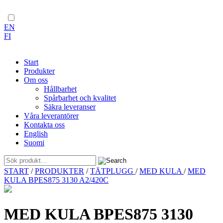
EN
FI
Start
Produkter
Om oss
Hållbarhet
Spårbarhet och kvalitet
Säkra leveranser
Våra leverantörer
Kontakta oss
English
Suomi
Skip
START
/
PRODUKTER
/
TÄTPLUGG
/
MED KULA
/
MED
to
KULA BPES875 3130 A2/420C
content
MED KULA BPES875 3130