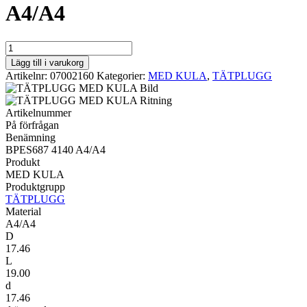
A4/A4
MED
KULA
Lägg till i varukorg
BPES687
Artikelnr:
07002160
Kategorier:
MED KULA
,
TÄTPLUGG
4140
A4/A4
mängd
Artikelnummer
På förfrågan
Benämning
BPES687 4140 A4/A4
Produkt
MED KULA
Produktgrupp
TÄTPLUGG
Material
A4/A4
D
17.46
L
19.00
d
17.46