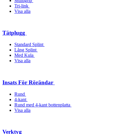
Multigrip
Tri-link
Visa alla
Tätplugg
Standard Splint
Lång Splint
Med Kula
Visa alla
Insats För Rörändar
Rund
4-kant
Rund med 4-kant bottenplatta
Visa alla
Verktyg