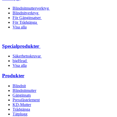
Blindnitmutterverktyg
Blindnitverktyg
För Gänginsatser
För Trådgänga
Visa alla
Specialprodukter
Säkerhetsskruvar
bigHead
Visa alla
Produkter
Blindnit
Blindnitmutter
Gänginsats
Pressfästelement
KD-Mutter
Trådgänga
Tätplugg