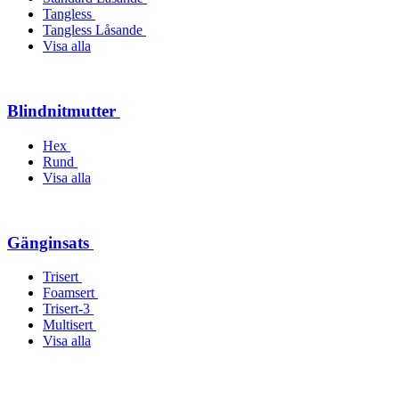
Tangless
Tangless Låsande
Visa alla
Blindnitmutter
Hex
Rund
Visa alla
Gänginsats
Trisert
Foamsert
Trisert-3
Multisert
Visa alla