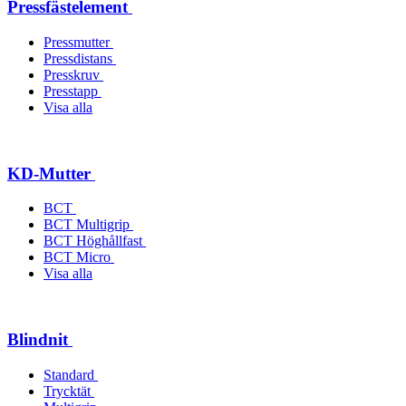
Pressfästelement
Pressmutter
Pressdistans
Presskruv
Presstapp
Visa alla
KD-Mutter
BCT
BCT Multigrip
BCT Höghållfast
BCT Micro
Visa alla
Blindnit
Standard
Trycktät