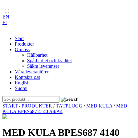
EN
FI
Start
Produkter
Om oss
Hållbarhet
Spårbarhet och kvalitet
Säkra leveranser
Våra leverantörer
Kontakta oss
English
Suomi
Skip
START
/
PRODUKTER
/
TÄTPLUGG
/
MED KULA
/
MED
to
KULA BPES687 4140 A4/A4
content
MED KULA BPES687 4140