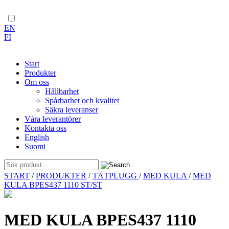
EN
FI
Start
Produkter
Om oss
Hållbarhet
Spårbarhet och kvalitet
Säkra leveranser
Våra leverantörer
Kontakta oss
English
Suomi
Skip
START
/
PRODUKTER
/
TÄTPLUGG
/
MED KULA
/
MED
to
KULA BPES437 1110 ST/ST
content
MED KULA BPES437 1110