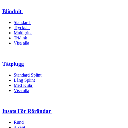
Blindnit
Standard
Trycktät
Multigrip
Tri-link
Visa alla
Tätplugg
Standard Splint
Lång Splint
Med Kula
Visa alla
Insats För Rörändar
Rund
4-kant