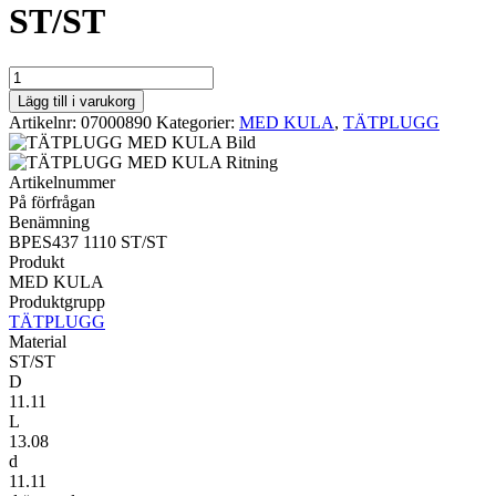
ST/ST
MED
KULA
Lägg till i varukorg
BPES437
Artikelnr:
07000890
Kategorier:
MED KULA
,
TÄTPLUGG
1110
ST/ST
mängd
Artikelnummer
På förfrågan
Benämning
BPES437 1110 ST/ST
Produkt
MED KULA
Produktgrupp
TÄTPLUGG
Material
ST/ST
D
11.11
L
13.08
d
11.11