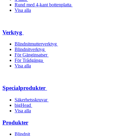
Rund med 4-kant bottenplatta
Visa alla
Verktyg
Blindnitmutterverktyg
Blindnitverktyg
För Gänginsatser
För Trådgänga
Visa alla
Specialprodukter
Säkerhetsskruvar
bigHead
Visa alla
Produkter
Blindnit