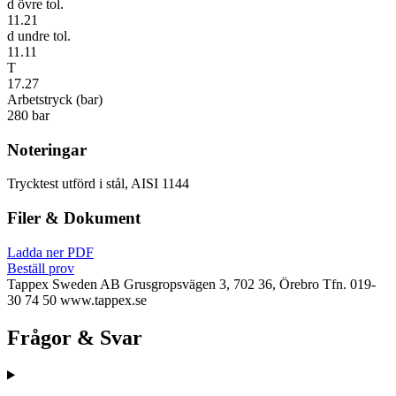
d övre tol.
11.21
d undre tol.
11.11
T
17.27
Arbetstryck (bar)
280 bar
Noteringar
Trycktest utförd i stål, AISI 1144
Filer & Dokument
Ladda ner PDF
Beställ prov
Tappex Sweden AB
Grusgropsvägen 3, 702 36, Örebro
Tfn. 019-
30 74 50
www.tappex.se
Frågor & Svar