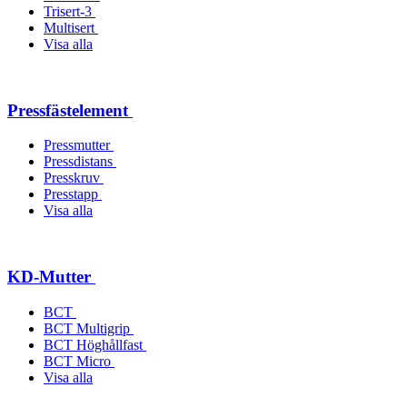
Trisert-3
Multisert
Visa alla
Pressfästelement
Pressmutter
Pressdistans
Presskruv
Presstapp
Visa alla
KD-Mutter
BCT
BCT Multigrip
BCT Höghållfast
BCT Micro
Visa alla