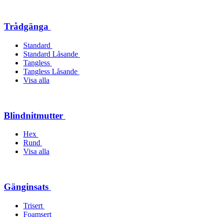
Trådgänga
Standard
Standard Låsande
Tangless
Tangless Låsande
Visa alla
Blindnitmutter
Hex
Rund
Visa alla
Gänginsats
Trisert
Foamsert