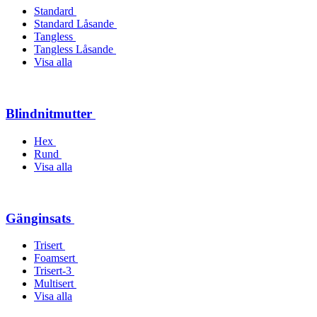
Standard
Standard Låsande
Tangless
Tangless Låsande
Visa alla
Blindnitmutter
Hex
Rund
Visa alla
Gänginsats
Trisert
Foamsert
Trisert-3
Multisert
Visa alla