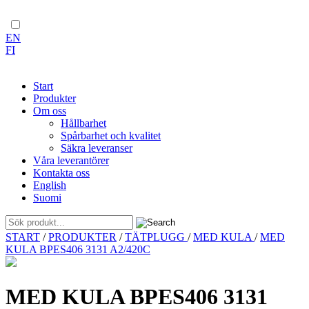
EN
FI
Start
Produkter
Om oss
Hållbarhet
Spårbarhet och kvalitet
Säkra leveranser
Våra leverantörer
Kontakta oss
English
Suomi
Skip
START
/
PRODUKTER
/
TÄTPLUGG
/
MED KULA
/
MED
to
KULA BPES406 3131 A2/420C
content
MED KULA BPES406 3131