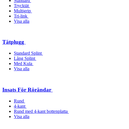
Standard
Trycktät
Multigrip
Tri-link
Visa alla
Tätplugg
Standard Splint
Lång Splint
Med Kula
Visa alla
Insats För Rörändar
Rund
4-kant
Rund med 4-kant bottenplatta
Visa alla