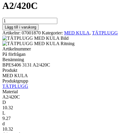
A2/420C
MED
KULA
Lägg till i varukorg
BPES406
Artikelnr:
07001870
Kategorier:
MED KULA
,
TÄTPLUGG
3131
A2/420C
mängd
Artikelnummer
På förfrågan
Benämning
BPES406 3131 A2/420C
Produkt
MED KULA
Produktgrupp
TÄTPLUGG
Material
A2/420C
D
10.32
L
9.27
d
10.32