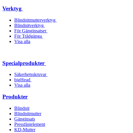
Verktyg
Blindnitmutterverktyg
Blindnitverktyg
För Gänginsatser
För Trådgänga
Visa alla
Specialprodukter
Säkerhetsskruvar
bigHead
Visa alla
Produkter
Blindnit
Blindnitmutter
Gänginsats
Pressfästelement
KD-Mutter