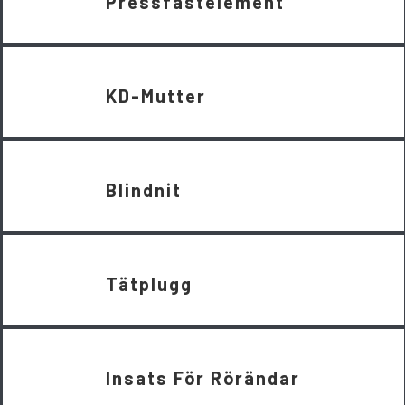
Pressfästelement
KD-Mutter
Blindnit
Tätplugg
Insats För Rörändar