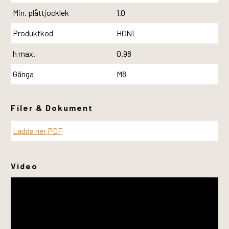
Min. plåttjocklek
1.0
Produktkod
HCNL
h max.
0.98
Gänga
M8
Filer & Dokument
Ladda ner PDF
Video