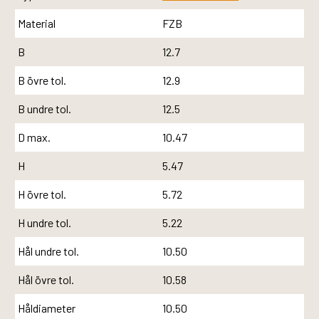
Material
FZB
B
12.7
B övre tol.
12.9
B undre tol.
12.5
D max.
10.47
H
5.47
H övre tol.
5.72
H undre tol.
5.22
Hål undre tol.
10.50
Hål övre tol.
10.58
Håldiameter
10.50