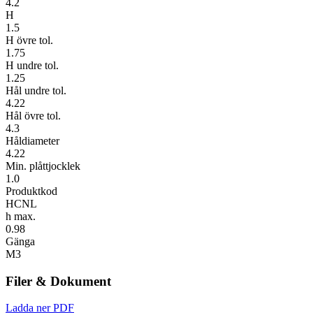
4.2
H
1.5
H övre tol.
1.75
H undre tol.
1.25
Hål undre tol.
4.22
Hål övre tol.
4.3
Håldiameter
4.22
Min. plåttjocklek
1.0
Produktkod
HCNL
h max.
0.98
Gänga
M3
Filer & Dokument
Ladda ner PDF