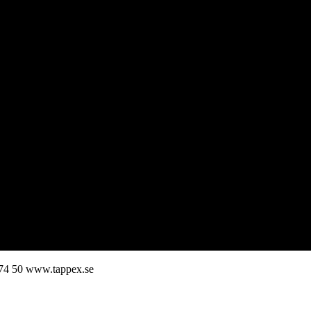
74 50
www.tappex.se