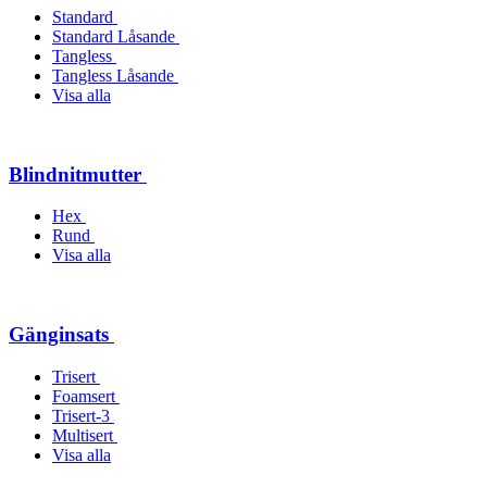
Standard
Standard Låsande
Tangless
Tangless Låsande
Visa alla
Blindnitmutter
Hex
Rund
Visa alla
Gänginsats
Trisert
Foamsert
Trisert-3
Multisert
Visa alla