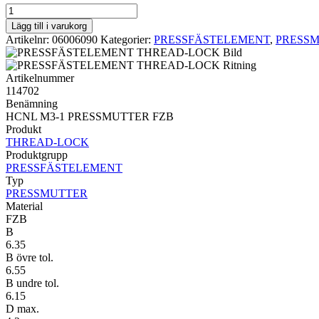
PRESSMUTTER
THREAD-
Lägg till i varukorg
LOCK
Artikelnr:
06006090
Kategorier:
PRESSFÄSTELEMENT
,
PRESS
HCNL
M3-
1
Artikelnummer
PRESSMUTTER
114702
FZB
Benämning
mängd
HCNL M3-1 PRESSMUTTER FZB
Produkt
THREAD-LOCK
Produktgrupp
PRESSFÄSTELEMENT
Typ
PRESSMUTTER
Material
FZB
B
6.35
B övre tol.
6.55
B undre tol.
6.15
D max.