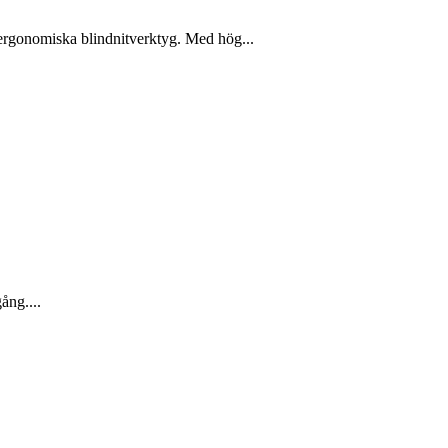
h ergonomiska blindnitverktyg. Med hög...
gång....