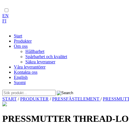
EN
FI
Start
Produkter
Om oss
Hållbarhet
Spårbarhet och kvalitet
Säkra leveranser
Våra leverantörer
Kontakta oss
English
Suomi
Skip
START
/
PRODUKTER
/
PRESSFÄSTELEMENT
/
PRESSMUT
to
content
PRESSMUTTER THREAD-LO