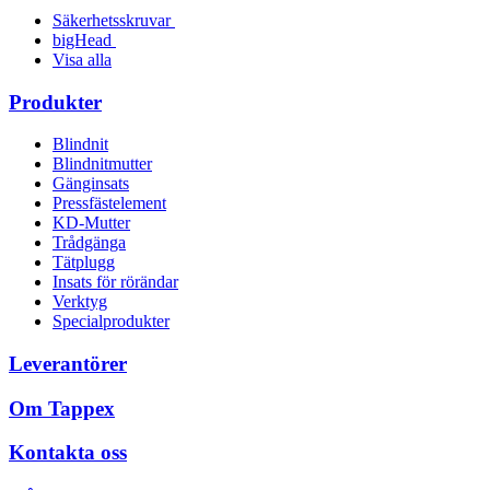
Säkerhetsskruvar
bigHead
Visa alla
Produkter
Blindnit
Blindnitmutter
Gänginsats
Pressfästelement
KD-Mutter
Trådgänga
Tätplugg
Insats för rörändar
Verktyg
Specialprodukter
Leverantörer
Om Tappex
Kontakta oss