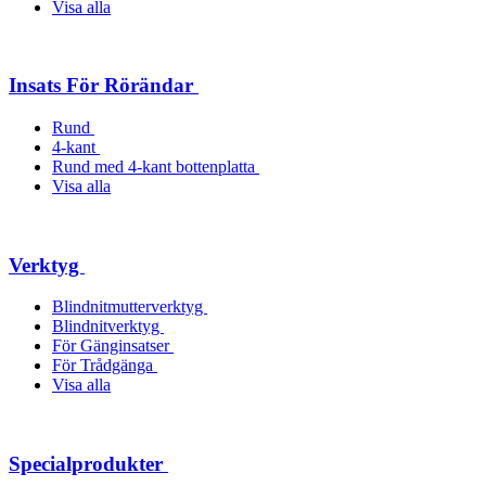
Visa alla
Insats För Rörändar
Rund
4-kant
Rund med 4-kant bottenplatta
Visa alla
Verktyg
Blindnitmutterverktyg
Blindnitverktyg
För Gänginsatser
För Trådgänga
Visa alla
Specialprodukter