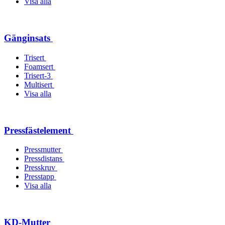
Visa alla
Gänginsats
Trisert
Foamsert
Trisert-3
Multisert
Visa alla
Pressfästelement
Pressmutter
Pressdistans
Presskruv
Presstapp
Visa alla
KD-Mutter