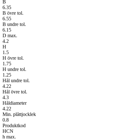
B
6.35
B övre tol.
6.55
B undre tol.
6.15
D max.
4.2
H
1.5
H övre tol.
1.75
H undre tol.
1.25
Hål undre tol.
4.22
Hål övre tol.
4.3
Håldiameter
4.22
Min. plåttjocklek
0.8
Produktkod
HCN
h max.