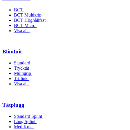
BCT
BCT Multigrip
BCT Höghållfast
BCT Micro
Visa alla
Blindnit
Standard
Trycktät
Multigrip
Tri-link
Visa alla
Tätplugg
Standard Splint
Lång Splint
Med Kula