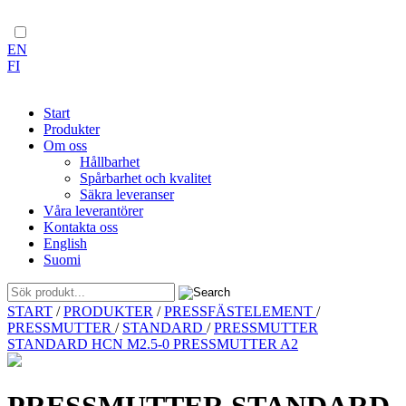
EN
FI
Start
Produkter
Om oss
Hållbarhet
Spårbarhet och kvalitet
Säkra leveranser
Våra leverantörer
Kontakta oss
English
Suomi
Skip
START
/
PRODUKTER
/
PRESSFÄSTELEMENT
/
to
PRESSMUTTER
/
STANDARD
/
PRESSMUTTER
content
STANDARD HCN M2.5-0 PRESSMUTTER A2